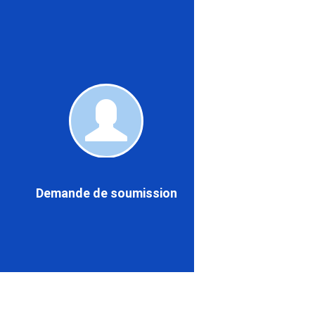
Demand
de
soumissi
Demande de soumission