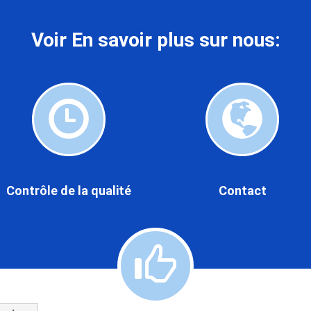
Voir En savoir plus sur nous:
Contrôle
Contact
de
a
ualité
Contrôle de la qualité
Contact