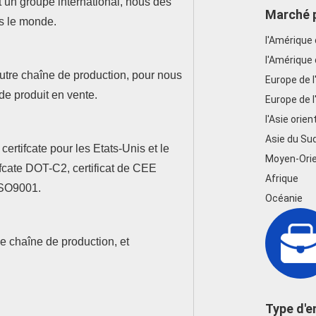
 un groupe international, nous des
Marché p
s le monde.
l'Amérique
l'Amérique
utre chaîne de production, pour nous
Europe de 
e produit en vente.
Europe de l
l'Asie orien
Asie du Su
certifcate pour les Etats-Unis et le
Moyen-Ori
fcate DOT-C2, certificat de CEE
Afrique
 ISO9001.
Océanie
e chaîne de production, et
Type d'e