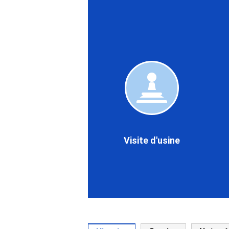
Visite
d'usine
l
q
Visite d'usine