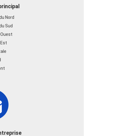
rincipal
 du Nord
 du Sud
l'Ouest
'Est
tale
d
ent
ntreprise