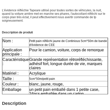
L'évidence réfléchie Tapeare
utilisé pour toutes sortes de véhicules, la nuit,
quand la voiture arrière met en marche ses phares, l'autocollant réfléchi sur le
corps plan très éclat, il peut effectivement nous avertir commande de tp
soigneusement.
Description de produit
Nom :
Petit pain réfléchi jaune de Continious 5cm*50m de bande
d'évidence de CEE
Application
Pour le camion, voiture, corps de remorque
principale :
Caractéristique
Grande représentation rétroréfléchissante,
:
adhésif fort, longue durée de vie, marques
claires
Matériel :
Acrylique
Taille :
5cm*50m/petit pain
Couleur :
blanc, jaune, rouge,
Emballage
un petit pain emballé dans 1 petite case,
24pcs emballée dans un carton
Échantillon :
aperçu gratuit tandis que le fret se
Description
rassemblent
La livraison
7 jours, selon la quantité d'ordre