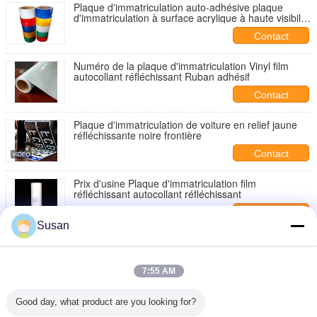
Plaque d'immatriculation auto-adhésive plaque
d'immatriculation à surface acrylique à haute visibilité
Film réfléchissant
Contact
Numéro de la plaque d'immatriculation Vinyl film
autocollant réfléchissant Ruban adhésif
Contact
Plaque d'immatriculation de voiture en relief jaune
réfléchissante noire frontière
Contact
Prix d'usine Plaque d'immatriculation film
réfléchissant autocollant réfléchissant
Contact
Susan
Plaque d'immatriculation personnalisée film
réfléchissant Plaque d'immatriculation de voiture
feuille réfléchissante
Contact
7:55 AM
Chine Fabricant haute durabilité imprimable couleur
Good day, what product are you looking for?
film réfléchissant imperméable à l'eau pour plaque