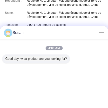
Répondent-:
Route de No.1 Linquan, Feidong économique et zone de
développement, ville de Hefei, province d'Anhui, Chine
Usine:
Route de No.1 Linquan, Feidong économique et zone de
développement, ville de Hefei, province d'Anhui, Chine
Temps de
9:00-17:00 ( heure de Beijing)
travail:
Susan
Téléphone:
00-86-18256930878
(Le temps de travail)
Télécopieur:
0086-67315732
4:00 AM
+8618256930878
Whatsapp
WHATSAPP :
Good day, what product are you looking for?
Messagerie :
susan_reflective@126.com
Changez la langue
French