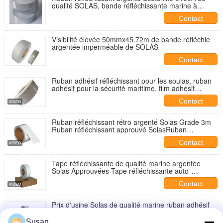
qualité SOLAS, bande réfléchissante marine à
grande visibilité approuvée par Solas, bande
Contact
réfléchissante rétro Solas
Visibilité élevée 50mmx45.72m de bande réfléchie
argentée imperméable de SOLAS
Contact
Ruban adhésif réfléchissant pour les soulas, ruban
adhésif pour la sécurité maritime, film adhésif
sensible à la pression pour les équipements de
Contact
sauvetage
Ruban réfléchissant rétro argenté Solas Grade 3m
Ruban réfléchissant approuvé SolasRuban
réfléchissant rétro argenté Solas Grade 3m Ruban
Contact
réfléchissant approuvé Solas pour canots de
sauvetage
Tape réfléchissante de qualité marine argentée
Solas Approuvées Tape réfléchissante auto-
adhésive pour bouée de sauvetage
Contact
Prix d'usine Solas de qualité marine ruban adhésif
réfléchissant
Susan