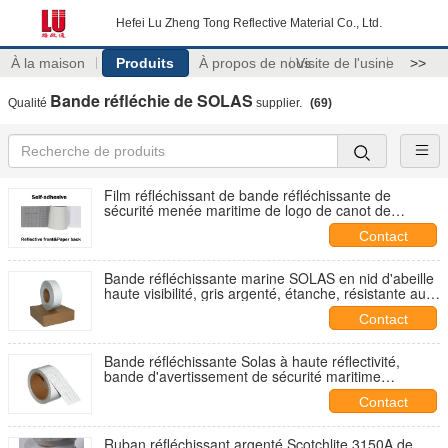
Hefei Lu Zheng Tong Reflective Material Co., Ltd.
À la maison
Produits
À propos de nous
Visite de l'usine
>>
Bande réfléchie de SOLAS
Qualité
supplier.
(69)
Film réfléchissant de bande réfléchissante de
sécurité menée maritime de logo de canot de
sauvetage de bateau gris de nid d'abeilles
Contact
Bande réfléchissante marine SOLAS en nid d'abeille
haute visibilité, gris argenté, étanche, résistante au
sel, pour équipement de sauvetage des navires
Contact
Bande réfléchissante Solas à haute réflectivité,
bande d'avertissement de sécurité maritime
argentée imperméable
Contact
Ruban réfléchissant argenté Scotchlite 3150A de