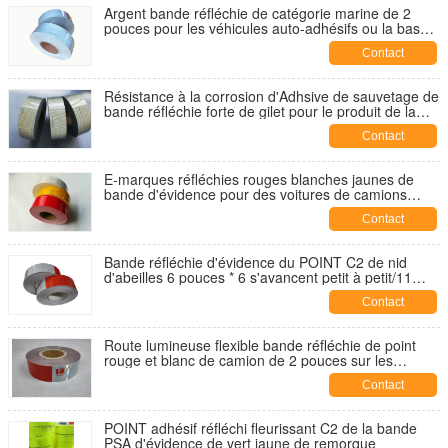
Argent bande réfléchie de catégorie marine de 2
pouces pour les véhicules auto-adhésifs ou la base
de tissu
Contact
Résistance à la corrosion d'Adhsive de sauvetage de
bande réfléchie forte de gilet pour le produit de la
mer
Contact
E-marques réfléchies rouges blanches jaunes de
bande d'évidence pour des voitures de camions
5cm*45.7m
Contact
Bande réfléchie d'évidence du POINT C2 de nid
d'abeilles 6 pouces * 6 s'avancent petit à petit/11
pouces * 7 pouces
Contact
Route lumineuse flexible bande réfléchie de point
rouge et blanc de camion de 2 pouces sur les
véhicules utilitaires
Contact
POINT adhésif réfléchi fleurissant C2 de la bande
PSA d'évidence de vert jaune de remorque