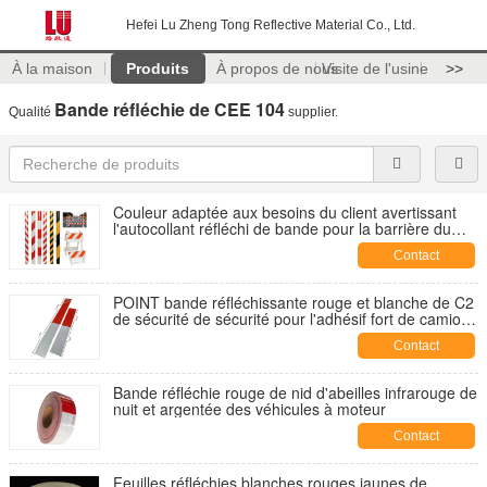
Hefei Lu Zheng Tong Reflective Material Co., Ltd.
À la maison
Produits
À propos de nous
Visite de l'usine
>>
Bande réfléchie de CEE 104
Qualité
supplier.
Couleur adaptée aux besoins du client avertissant
l'autocollant réfléchi de bande pour la barrière du
trafic
Contact
POINT bande réfléchissante rouge et blanche de C2
de sécurité de sécurité pour l'adhésif fort de camion
de remorques
Contact
Bande réfléchie rouge de nid d'abeilles infrarouge de
nuit et argentée des véhicules à moteur
Contact
Feuilles réfléchies blanches rouges jaunes de