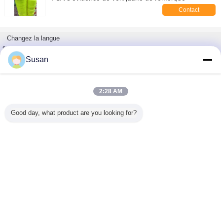
Contact
Changez la langue
s
French
Susan
2:28 AM
Accueil
|
À propos de nous
|
Nous contacter
|
Plan du site
|
Privacy Policy
Good day, what product are you looking for?
Vue de bureau
Copyright © 2018 - 2025 Hefei Lu Zheng Tong Reflective Material Co., Ltd..
All rights reserved.