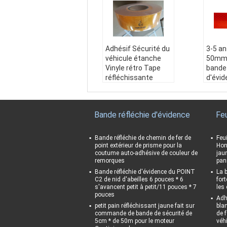
Adhésif Sécurité du
3-5 an
véhicule étanche
50mm
Vinyle rétro Tape
bande 
réfléchissante
d'évid
Autocollant
camio
réfléchissant
Applic
Résistant aux inte
et:
Vé
Bande réfléchie d'évidence
Feu
mpéries:
Je suis dé
ques, 
solé.
Résist
Impression:
Logo p
mpéri
Bande réfléchie de chemin de fer de
Feu
ersonnalisé
Coule
point extérieur de prisme pour la
Hon
coutume auto-adhésive de couleur de
jau
Application du proj
e, rou
remorques
pan
et:
Véhicules, remor
Impre
Bande réfléchie d'évidence du POINT
La 
ques, bateaux, etc.
erson
C2 de nid d'abeilles 6 pouces * 6
for
Taille:
50mm*45.72
s'avancent petit à petit/11 pouces * 7
les 
m / Peut faire com
pouces
Adh
me vous le souhaite
petit pain réfléchissant jaune fait sur
bla
z
commande de bande de sécurité de
de f
5cm * de 50m pour le moteur
véh