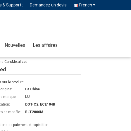
 & Support :
Demandez un devis
French
Nouvelles
Les affaires
ons CarsMetalized
zed
s sur le produit:
'origine:
La Chine
e marque:
LU
cation:
DOT-C2, ECE104R
o de modèle:
BLT2000M
ions de paiement et expédition: