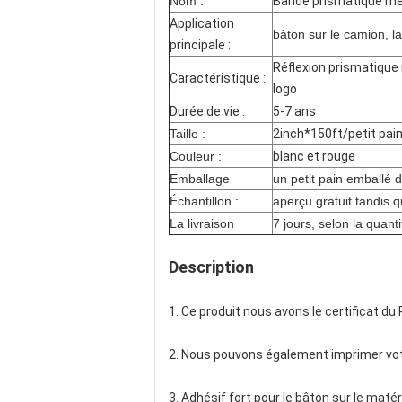
Nom :
Bande prismatique mét
Application
bâton sur le camion, l
principale :
Réflexion prismatique
Caractéristique :
logo
Durée de vie :
5-7 ans
Taille :
2inch*150ft/petit pai
Couleur :
blanc et rouge
Emballage
un petit pain emballé 
Échantillon :
aperçu gratuit tandis q
La livraison
7 jours, selon la quanti
Description
1. Ce produit nous avons le certificat du
2. Nous pouvons également imprimer vot
3. Adhésif fort pour le bâton sur le matéri