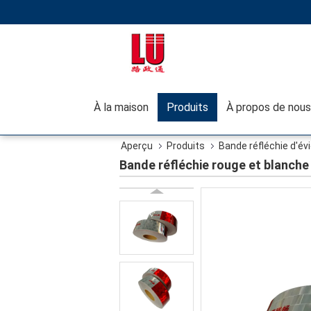
À la maison
Produits
À propos de nous
Aperçu
Produits
Bande réfléchie d'év
Bande réfléchie rouge et blanch