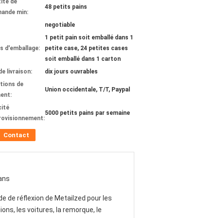
ité de
48 petits pains
ande min:
negotiable
1 petit pain soit emballé dans 1
ls d'emballage:
petite case, 24 petites cases
soit emballé dans 1 carton
de livraison:
dix jours ouvrables
tions de
Union occidentale, T/T, Paypal
ent:
ité
5000 petits pains par semaine
rovisionnement:
Contact
ans
e de réflexion de Metailzed pour les
ons, les voitures, la remorque, le