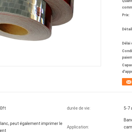
Quant
comm
Prix:
Détai
Délai 
Condi
paiem
Capac
d'app
50ft
durée de vie:
5-7 
Band
blanc, peut également imprimer le
Application:
cami
ient