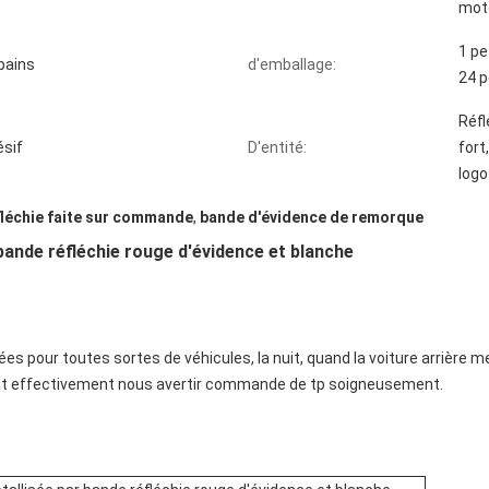
mote
1 pe
pains
d'emballage:
24 p
Réfl
sif
D'entité:
fort
logo
léchie faite sur commande
,
bande d'évidence de remorque
bande réfléchie rouge d'évidence et blanche
sées pour toutes sortes de véhicules, la nuit, quand la voiture arrière 
l peut effectivement nous avertir commande de tp soigneusement.