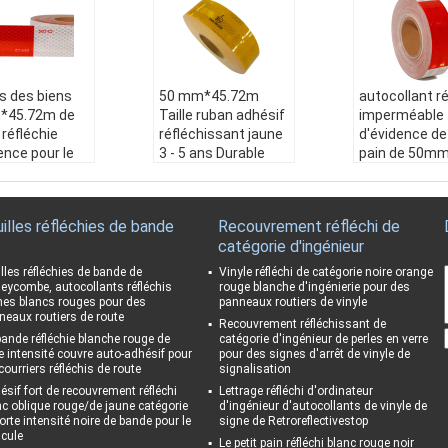
s des biens
50 mm*45.72m
autocollant ré
*45.72m de
Taille ruban adhésif
imperméable 
réfléchie
réfléchissant jaune
d'évidence de
ence pour le
3 - 5 ans Durable
pain de 50m
n
Résistant aux inte
*45.72m pour
ation du proj
mpéries:
- Oui, oui.
remorques
hicules, remor
Impression:
Logo p
Taille:
50mm*
illes réfléchies de bande
Recouvrement réfléchi de
bateaux, etc.
ersonnalisé
m / Peut fair
catégorie d'ingénieur
ant aux inte
Application du proj
me vous le so
es:
- Oui, oui.
et:
Véhicules, remor
z
illes réfléchies de bande de
Vinyle réfléchi de catégorie noire orange
ur:
blanc, jaun
ques, bateaux, etc.
Couleur:
Blan
eycombe, autocollants réfléchis
rouge blanche d'ingénierie pour des
nes blancs rouges pour des
panneaux routiers de vinyle
ge
Taille:
50mm*45.72
e, rouge, blanc
neaux routiers de route
ssion:
Logo p
m / Peut faire com
uge
Recouvrement réfléchissant de
bande réfléchie blanche rouge de
catégorie d'ingénieur de perles en verre
nalisé
me vous le souhaite
Durabilité:
3 
te intensité couvre auto-adhésif pour
pour des signes d'arrêt de vinyle de
z
Résistant aux
courriers réfléchis de route
signalisation
mpéries:
- Oui
ésif fort de recouvrement réfléchi
Lettrage réfléchi d'ordinateur
nc oblique rouge/de jaune catégorie
d'ingénieur d'autocollants de vinyle de
orte intensité noire de bande pour le
signe de Retroreflectivestop
icule
Le petit pain réfléchi blanc rouge noir