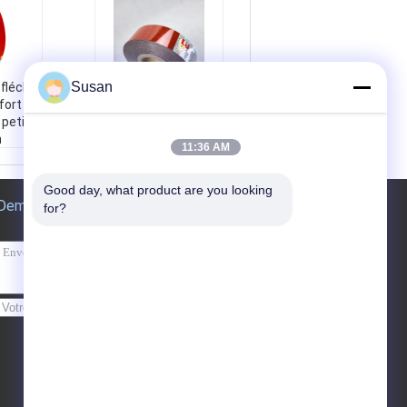
Susan
fléchi
fort
La réflexion élevée
 petit
superbe a métallisé
m
11:36 AM
la bande
 des
prismatique
d'évidence pour le
Good day, what product are you looking 
45.72
véhicule
Demande de soumission
e com
for?
Durabilité:
3 à 5 ans
uhaite
Matériel:
Acrylique/
ANIMAL FAMILIER
c, jaun
Emballage:
Les roul
 et ro
eaux
Application du proj
Envoyer
à 5 ans
et:
Véhicules, remor
 inte
ques, bateaux, etc.
, oui.