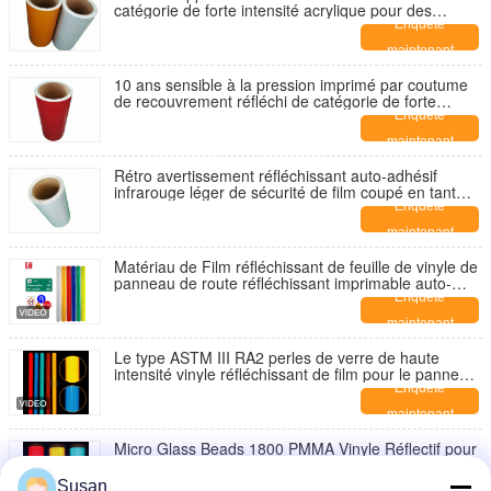
catégorie de forte intensité acrylique pour des
panneaux routiers
Enquête
maintenant
10 ans sensible à la pression imprimé par coutume
de recouvrement réfléchi de catégorie de forte
intensité acrylique
Enquête
maintenant
Rétro avertissement réfléchissant auto-adhésif
infrarouge léger de sécurité de film coupé en tant
que besoin
Enquête
maintenant
Matériau de Film réfléchissant de feuille de vinyle de
panneau de route réfléchissant imprimable auto-
adhésif d'impression prismatique de haute intensité
Enquête
de 10 ans
maintenant
Le type ASTM III RA2 perles de verre de haute
intensité vinyle réfléchissant de film pour le panneau
de signalisation routière
Enquête
maintenant
Micro Glass Beads 1800 PMMA Vinyle Réflectif pour
Panneaux de Signalisation Prismatic Film Haute
Intensité
Enquête
Susan