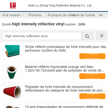
Hefei Lu Zheng Tong Reflective Material Co., Ltd.
À la maison
Produits
À propos de nous
Visite de l'usine
>>
high intensity reflective vinyl
Qualité
supplier.
(100)
Vinyle réfléchi prismatique de forte intensité pour des
panneaux routiers du trafic
Enquête
maintenant
Matériel réfléchi imprimable orange vert-bleu
1.22m*45.72m/petit pain de polyester de vinyle de
signe de PVC
Enquête
maintenant
Polyester de forte intensité de recouvrement
réfléchissant de catégorie de forte intensité de perle
en verre
Enquête
maintenant
10 ans d'approbation de recouvrement réfléchie de