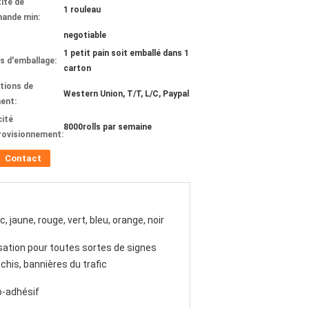
ité de
1 rouleau
ande min:
negotiable
1 petit pain soit emballé dans 1
ls d'emballage:
carton
tions de
Western Union, T/T, L/C, Paypal
ent:
ité
8000rolls par semaine
rovisionnement:
Contact
c, jaune, rouge, vert, bleu, orange, noir
isation pour toutes sortes de signes
échis, bannières du trafic
o-adhésif