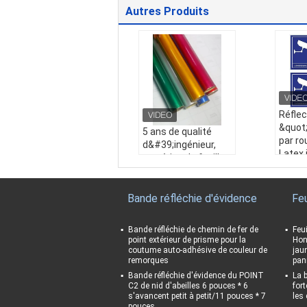
Autres Produits
Réflec
&quot
5 ans de qualité
par ro
d&#39;ingénieur,
Latex
matériau de feuille
argent
réfléchissante de
réfléc
couleurs, perles de
de ver
verre en vinyle,
Bande réfléchie d'évidence
Feu
feuille
traceur de découpe,
réfléc
rouleau de film
Bande réfléchie de chemin de fer de
Feu
Nom d
réfléchissant pour
point extérieur de prisme pour la
Hon
flecte
la signalisation
coutume auto-adhésive de couleur de
jau
eds pa
remorques
pan
routière
atex i
Nom du produit:
5 a
Bande réfléchie d'évidence du POINT
La 
ent in
C2 de nid d'abeilles 6 pouces * 6
for
ns de qualité d'ingé
s'avancent petit à petit/11 pouces * 7
hissan
les 
nieur, matériau de f
pouces