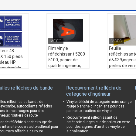
Film vinyle
Feuille
teur 48
réfléchissant 5200
réfléchissant
;X 150 pieds
5100, papier de
d&#39;ingéni
uleau HP
qualité ingénieur,
perles de verr
 imprimable
perles de verre,
Type I, impre
 ingénierie
rouleau de feuilles
de fabricatio
hissant perles
réfléchissantes
professionnel
re en vinyle
illes réfléchies de bande
Recouvrement réfléchi de
auto-adhésives
vinyle acryliqu
catégorie d'ingénieur
pour panneaux de
réfléchissant
hissante
signalisation
panneau routi
illes réfléchies de bande de
Vinyle réfléchi de catégorie noire orange
u produit:
Ré
routière
Nom du produ
eycombe, autocollants réfléchis
rouge blanche d'ingénierie pour des
ur 48 "X 150 pi
nes blancs rouges pour des
panneaux routiers de vinyle
Nom du produit:
Fil
uille réfléchi
r rouleau HP L
neaux routiers de route
m vinyle réfléchissa
d'ingénieur de
Recouvrement réfléchissant de
mprimable arg
bande réfléchie blanche rouge de
catégorie d'ingénieur de perles en verre
nt 5200 5100, papier
s de verre de 
génierie réfléc
te intensité couvre auto-adhésif pour
pour des signes d'arrêt de vinyle de
de qualité ingénieur,
impression de
t perl
courriers réfléchis de route
signalisation
perles de verre, roul
cation profe