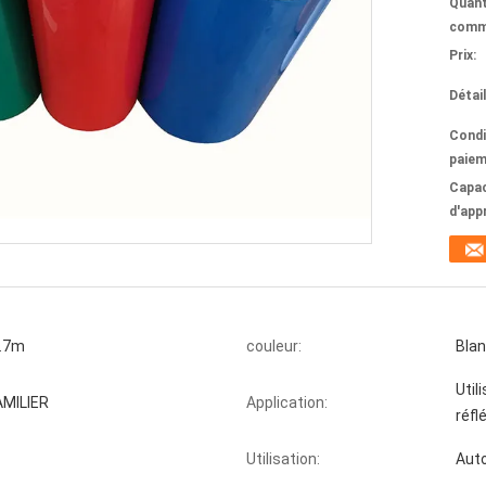
Quant
comm
Prix:
Détai
Condi
paiem
Capac
d'app
.7m
couleur:
Blan
Util
AMILIER
Application:
réfl
Utilisation:
Aut