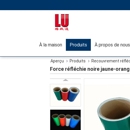
À la maison
Produits
À propos de nous
Aperçu
Produits
Recouvrement réfléch
Force réfléchie noire jaune-orang