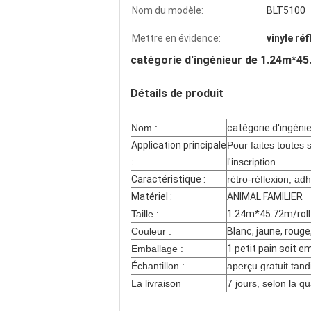
Nom du modèle:
BLT5100
Mettre en évidence:
vinyle ré
catégorie d'ingénieur de 1.24m*45
Détails de produit
Nom :
catégorie d'ingéni
Application principale
Pour faites toutes 
:
l'inscription
Caractéristique :
rétro-réflexion, ad
Matériel :
ANIMAL FAMILIER
Taille :
1.24m*45.72m/roll.
Couleur :
Blanc, jaune, rouge,
Emballage :
1 petit pain soit e
Échantillon :
aperçu gratuit tand
La livraison
7 jours, selon la qu