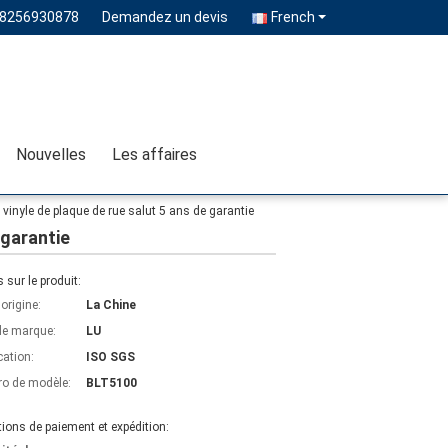
18256930878
Demandez un devis
French
Nouvelles
Les affaires
e vinyle de plaque de rue salut 5 ans de garantie
 garantie
s sur le produit:
'origine:
La Chine
e marque:
LU
cation:
ISO SGS
o de modèle:
BLT5100
ions de paiement et expédition: