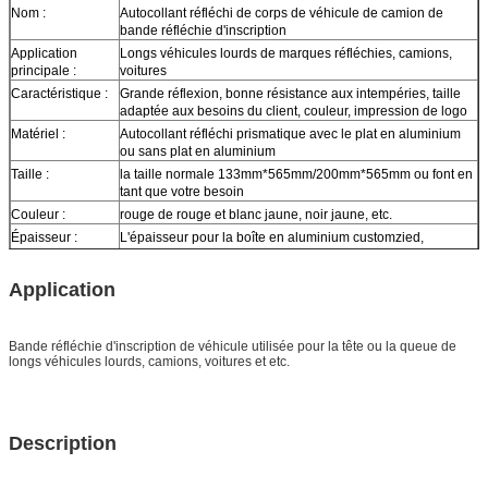
Nom :
Autocollant réfléchi de corps de véhicule de camion de
bande réfléchie d'inscription
Application
Longs véhicules lourds de marques réfléchies, camions,
principale :
voitures
Caractéristique :
Grande réflexion, bonne résistance aux intempéries, taille
adaptée aux besoins du client, couleur, impression de logo
Matériel :
Autocollant réfléchi prismatique avec le plat en aluminium
ou sans plat en aluminium
Taille :
la taille normale 133mm*565mm/200mm*565mm ou font en
tant que votre besoin
Couleur :
rouge de rouge et blanc jaune, noir jaune, etc.
Épaisseur :
L'épaisseur pour la boîte en aluminium customzied,
normalement nous avons 1mm, 1.5mm, 2mm, 3mm pour le
choix, ou faites seulement l'autocollant réfléchi sans plat en
Application
aluminium
Échantillon :
aperçu gratuit tandis que le fret se rassemblent
La livraison
10 jours, selon la quantité d'ordre
Bande réfléchie d'inscription de véhicule utilisée pour la tête ou la queue de
longs véhicules lourds, camions, voitures et etc.
Description