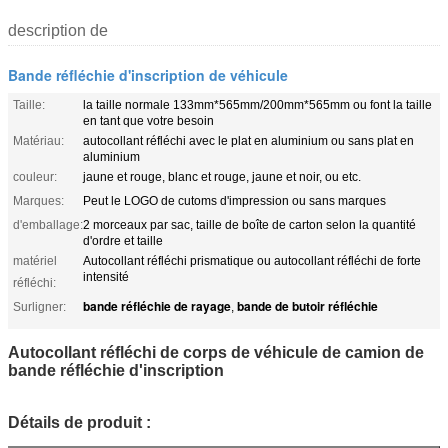
description de
Bande réfléchie d'inscription de véhicule
Taille:
la taille normale 133mm*565mm/200mm*565mm ou font la taille
en tant que votre besoin
Matériau:
autocollant réfléchi avec le plat en aluminium ou sans plat en
aluminium
couleur:
jaune et rouge, blanc et rouge, jaune et noir, ou etc.
Marques:
Peut le LOGO de cutoms d'impression ou sans marques
d'emballage:
2 morceaux par sac, taille de boîte de carton selon la quantité
d'ordre et taille
matériel
Autocollant réfléchi prismatique ou autocollant réfléchi de forte
intensité
réfléchi:
bande réfléchie de rayage
bande de butoir réfléchie
Surligner:
,
Autocollant réfléchi de corps de véhicule de camion de
bande réfléchie d'inscription
Détails de produit :