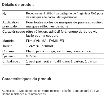
Détails de produit
Nom :
Recouvrement réfléchi de catégorie de l'ingénieur RA1 pour
des marques de poteau de signalisation
Application
Pour toutes sortes de marques de panneau routier,
principale :
marques réfléchies de signe
Caractéristique
rétro-réflexion, adhésif fort, longue durée de vie,
:
facile pour la coupure
Matériel :
Film d'ANIMAL FAMILIER
Taille :
1.24m*45.72m/roll.
Couleur :
Blanc, jaune, rouge, vert, bleu, orange, noir
Épaisseur :
0.15mm
Emballage :
1 petit pain soit emballé dans 1 carton, 1 carton
22kgs
Échantillon :
aperçu gratuit tandis que le fret se rassemblent
La livraison
7 jours, selon la quantité d'ordre
Caractéristiques du produit
Adhésif fort ; Type de perles en verre, réflexion élevée ; Longue durée de vie ;
Bonne résistance aux intempéries