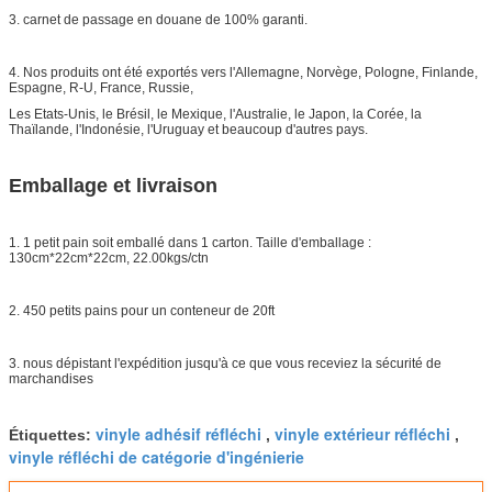
3. carnet de passage en douane de 100% garanti.
4. Nos produits ont été exportés vers l'Allemagne, Norvège, Pologne, Finlande,
Espagne, R-U, France, Russie,
Les Etats-Unis, le Brésil, le Mexique, l'Australie, le Japon, la Corée, la
Thaïlande, l'Indonésie, l'Uruguay et beaucoup d'autres pays.
Emballage et livraison
1. 1 petit pain soit emballé dans 1 carton. Taille d'emballage :
130cm*22cm*22cm, 22.00kgs/ctn
2. 450 petits pains pour un conteneur de 20ft
3. nous dépistant l'expédition jusqu'à ce que vous receviez la sécurité de
marchandises
vinyle adhésif réfléchi
vinyle extérieur réfléchi
Étiquettes:
,
,
vinyle réfléchi de catégorie d'ingénierie