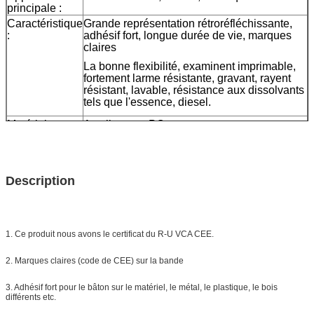
principale :
Caractéristique
Grande représentation rétroréfléchissante,
:
adhésif fort, longue durée de vie, marques
claires
La bonne flexibilité, examinent imprimable,
fortement larme résistante, gravant, rayent
résistant, lavable, résistance aux dissolvants
tels que l'essence, diesel.
Matériel :
Acrylique ou PC
Taille :
2inch*45.72m/font en tant que votre besoin
Couleur :
blanc, jaune, rouge, white&red
Emballage
un petit pain emballé dans 1 petite case,
Description
20pcs/24pcs emballée dans un carton
Échantillon :
aperçu gratuit tandis que le fret se
rassemblent
La livraison
7 jours, selon la quantité d'ordre
1. Ce produit nous avons le certificat du R-U VCA CEE.
2. Marques claires (code de CEE) sur la bande
3. Adhésif fort pour le bâton sur le matériel, le métal, le plastique, le bois
différents etc.