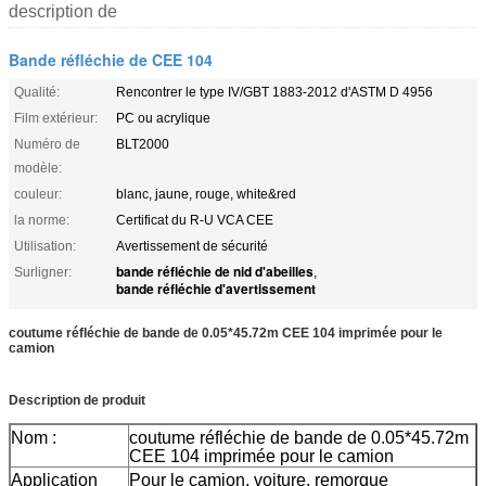
description de
Bande réfléchie de CEE 104
Qualité:
Rencontrer le type IV/GBT 1883-2012 d'ASTM D 4956
Film extérieur:
PC ou acrylique
Numéro de
BLT2000
modèle:
couleur:
blanc, jaune, rouge, white&red
la norme:
Certificat du R-U VCA CEE
Utilisation:
Avertissement de sécurité
bande réfléchie de nid d'abeilles
Surligner:
,
bande réfléchie d'avertissement
coutume réfléchie de bande de 0.05*45.72m CEE 104 imprimée pour le
camion
Description de produit
Nom :
coutume réfléchie de bande de 0.05*45.72m
CEE 104 imprimée pour le camion
Application
Pour le camion, voiture, remorque