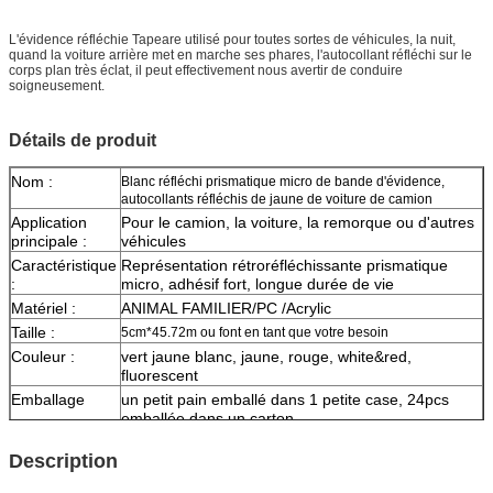
L'évidence réfléchie Tapeare
utilisé pour toutes sortes de véhicules, la nuit,
quand la voiture arrière met en marche ses phares, l'autocollant réfléchi sur le
corps plan très éclat, il peut effectivement nous avertir de conduire
soigneusement.
Détails de produit
Nom :
Blanc réfléchi prismatique micro de bande d'évidence,
autocollants réfléchis de jaune de voiture de camion
Application
Pour le camion, la voiture, la remorque ou d'autres
principale :
véhicules
Caractéristique
Représentation rétroréfléchissante prismatique
:
micro, adhésif fort, longue durée de vie
Matériel :
ANIMAL FAMILIER/PC /Acrylic
Taille :
5cm*45.72m ou font en tant que votre besoin
Couleur :
vert jaune
blanc, jaune, rouge, white&red,
fluorescent
Emballage
un petit pain emballé dans 1 petite case, 24pcs
emballée dans un carton
Échantillon :
aperçu gratuit tandis que le fret se rassemblent
Description
La livraison
7 jours, selon la quantité d'ordre