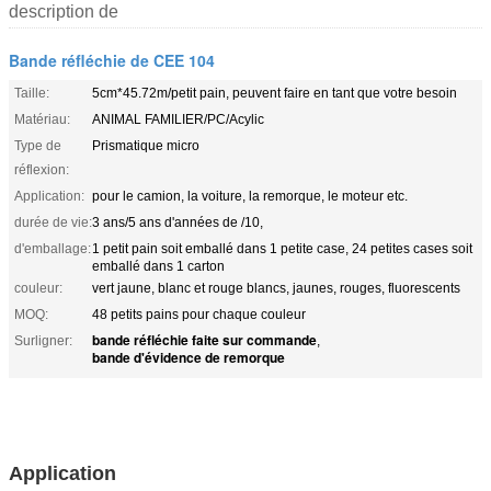
description de
Bande réfléchie de CEE 104
Taille:
5cm*45.72m/petit pain, peuvent faire en tant que votre besoin
Matériau:
ANIMAL FAMILIER/PC/Acylic
Type de
Prismatique micro
réflexion:
Application:
pour le camion, la voiture, la remorque, le moteur etc.
durée de vie:
3 ans/5 ans d'années de /10,
d'emballage:
1 petit pain soit emballé dans 1 petite case, 24 petites cases soit
emballé dans 1 carton
couleur:
vert jaune, blanc et rouge blancs, jaunes, rouges, fluorescents
MOQ:
48 petits pains pour chaque couleur
bande réfléchie faite sur commande
Surligner:
,
bande d'évidence de remorque
Blanc réfléchi prismatique micro de bande d'évidence, autocollants réfléchis de
jaune de voiture de camion
Application