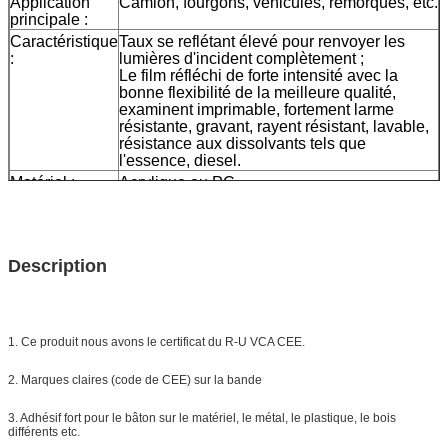
Application
Camion, fourgons, véhicules, remorques, etc.
principale :
Caractéristique
Taux se reflétant élevé pour renvoyer les
:
lumières d'incident complètement ;
Le film réfléchi de forte intensité avec la
bonne flexibilité de la meilleure qualité,
examinent imprimable, fortement larme
résistante, gravant, rayent résistant, lavable,
résistance aux dissolvants tels que
l'essence, diesel.
Matériel :
Acrylique ou PC
Taille :
5cm*45.72m
(d'autres tailles peuvent être adaptées
aux besoins du client)
Couleur :
blanc, jaune, rouge, white&red
Description
Emballage
1roll/small boîte, 24rolls/carton, taille de
carton : 42*42*39cm
Échantillon :
aperçu gratuit tandis que le fret se
rassemblent
1. Ce produit nous avons le certificat du R-U VCA CEE.
La livraison
7 jours, selon la quantité d'ordre
2. Marques claires (code de CEE) sur la bande
3. Adhésif fort pour le bâton sur le matériel, le métal, le plastique, le bois
différents etc.