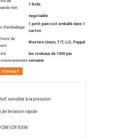
ité de
1 Rolls
ande min:
negotiable
1 petit pain soit emballé dans 1
ls d'emballage:
carton
tions de
Western Union, T/T, L/C, Paypal
ent:
ité
les rouleaux de 1000 par
rovisionnement:
semaine
Contact
sif sensible à la pression
i de livraison rapide
/CNF/CIF/EXW