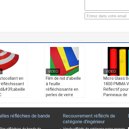
utocollant en
Film de nid d'abeille
Micro Glass 
 réfléchissant
à feuille
1800 PMMA Vi
 d&#39;abeille
réfléchissante en
Réflectif pour
C
perles de verre
Panneaux de
prismatique,
encapsulées à
Signalisation
 x 45.7m,
haute intensité
Prismatic Fil
pour la route et le
Haute Intensi
illes réfléchies de bande
Recouvrement réfléchi de
hissante pour
panneau de
Quantité mi
catégorie d'ingénieur
aux de
signalisation
de command
isation,
routière
ellent