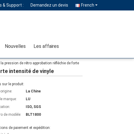
 & Support :
Demandez un devis
French
Nouvelles
Les affaires
la pression de rétro approbation réfléchie de forte
rte intensité de vinyle
s sur le produit:
'origine:
La Chine
e marque:
LU
cation:
ISO, SGS
o de modèle:
BLT1800
ions de paiement et expédition: