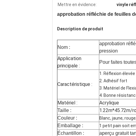
Mettre en évidence:
vinyle réf
approbation réfléchie de feuilles 
Description de produit
approbation réfl
Nom :
pression
Application
Pour faites toute
principale :
1. Réflexion élevée
2. Adhésif fort
Caractéristique :
3. Matériel de Flexi
4. Bonne résistanc
Matériel :
Acrylique
1.22m*45.72m/rol
Taille :
Couleur :
Blanc, jaune, rouge,
Emballage :
1 petit pain soit e
Échantillon :
aperçu gratuit ta