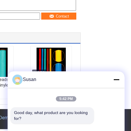
Contact
Susan
Beads
Le type ASTM III
nyle
RA2 perles de verre
de haute intensité
vinyle réfléchissant
5:42 PM
de film pour le
m
panneau de
Good day, what product are you looking 
té
signalisation
Demande de soumission
nimum
for?
routière
e:
Exc
Quantité minimum
de commande:
Exc