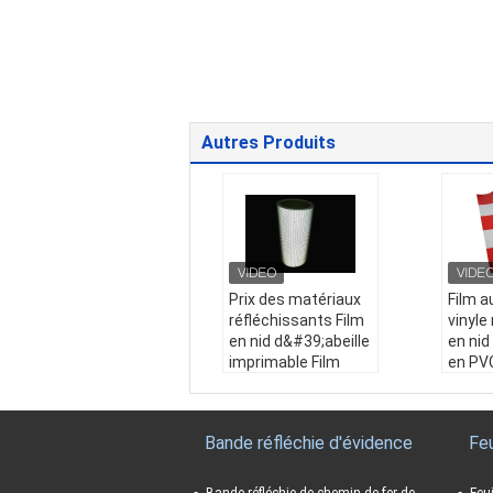
Autres Produits
Prix ​​des matériaux
Film a
réfléchissants Film
vinyle
en nid d&#39;abeille
en nid
imprimable Film
en PV
réfléchissant à
micro
treillis cristallin
1.24m
Résistance aux inte
feuille
Bande réfléchie d'évidence
Feu
mpéries:
5000 mètr
réfléc
es par semaine
panne
Matériel:
PVC
signal