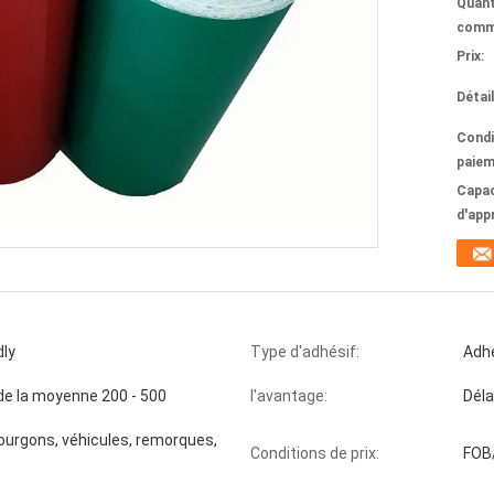
Quant
comm
Prix:
Détai
Condi
paiem
Capac
d'app
dly
Type d'adhésif:
Adhé
de la moyenne 200 - 500
l'avantage:
Déla
ourgons, véhicules, remorques,
Conditions de prix:
FOB