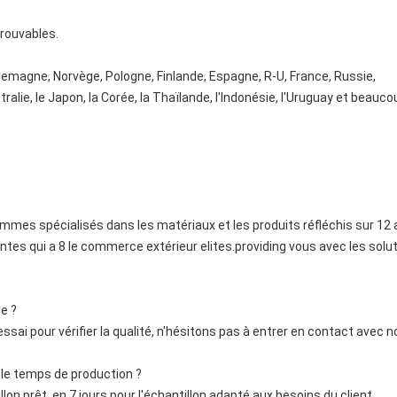
trouvables.
llemagne, Norvège, Pologne, Finlande, Espagne, R-U, France, Russie,
stralie, le Japon, la Corée, la Thaïlande, l'Indonésie, l'Uruguay et beauc
mes spécialisés dans les matériaux et les produits réfléchis sur 12 
es qui a 8 le commerce extérieur elites.providing vous avec les solut
e ?
ai pour vérifier la qualité, n'hésitons pas à entrer en contact avec 
 le temps de production ?
lon prêt, en 7 jours pour l'échantillon adapté aux besoins du client