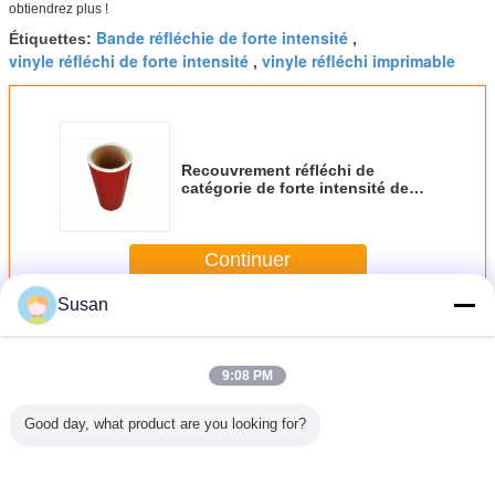
obtiendrez plus !
Bande réfléchie de forte intensité
Étiquettes:
,
vinyle réfléchi de forte intensité
vinyle réfléchi imprimable
,
Recouvrement réfléchi de
catégorie de forte intensité de
nid d'abeilles, rétro feuille
réfléchie de Conspiciuity à
simple face
Continuer
Susan
Recouvrement réfléchi de catégorie de forte intensité
Plus
9:08 PM
Good day, what product are you looking for?
de nid
Micro Glass
Le type ASTM III
Feuille
Prix ​​
 à feuille
Beads 1800
RA2 perles de
réfléchissante de
matéri
ssante en
PMMA Vinyle
verre de haute
film de perles de
réfléchi
de verre
Réflectif pour
intensité vinyle
verre de haute
Film en