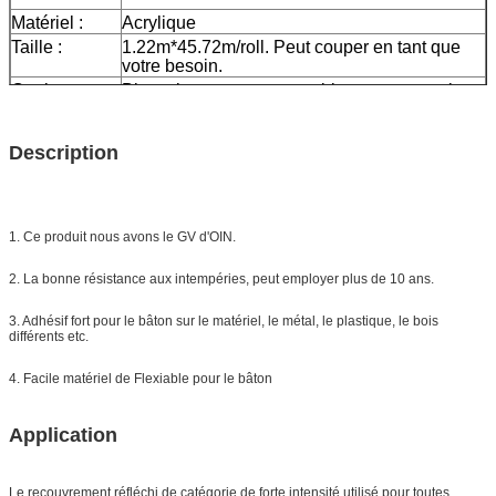
Matériel :
Acrylique
Taille :
1.22m*45.72m/roll. Peut couper en tant que
votre besoin.
Couleur :
Blanc, jaune, rouge, vert, bleu, orange, noir
Emballage :
1 petit pain soit emballé dans 1 carton
Échantillon :
aperçu gratuit tandis que le fret se
Description
rassemblent
La livraison
7 jours, selon la quantité d'ordre
1. Ce produit nous avons le GV d'OIN.
2. La bonne résistance aux intempéries, peut employer plus de 10 ans.
3. Adhésif fort pour le bâton sur le matériel, le métal, le plastique, le bois
différents etc.
4. Facile matériel de Flexiable pour le bâton
Application
Le recouvrement réfléchi de catégorie de forte intensité
utilisé pour toutes