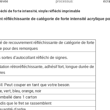
élevée
processus:
écra
léchi de forte intensité
,
vinyle réfléchi imprimable
t réfléchissante de catégorie de forte intensité acrylique 
é de recouvrement réfléchissante de catégorie de forte
que pour des remorques
s sortes d'autocollant réfléchi de signes.
tion rétroréfléchissante, adhésif fort, longue durée de
res
l. Peut couper en tant que votre besoin.
e, vert, bleu, orange, noir
 emballé dans 1 carton
ndis que le fret se rassemblent
quantité d'ordre