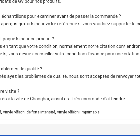
ficats de GV pour nos produits.
ues échantillons pour examiner avant de passer la commande ?
s aperçus gratuits pour votre référence si vous voudriez supporter le c
et paquets pour ce produit ?
lles en tant que votre condition, normalement notre citation contiend
ts, vous devriez conseiller votre condition d'avance pour une citation
 problèmes de qualité ?
més ayez les problèmes de qualité, nous sont acceptés de renvoyer tou
e visite ?
 à la ville de Changhaï, ainsi il est très commode d'atteindre.
,
,
é
vinyle réfléchi de forte intensité
vinyle réfléchi imprimable