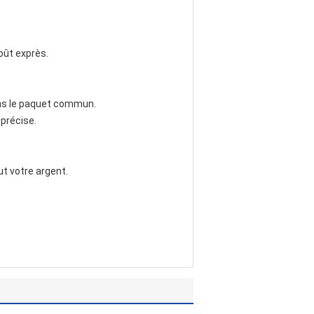
oût exprès.
rons le paquet commun.
 précise.
t votre argent.