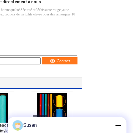
 directement à nous
Contact
Susan
Beads
Le type ASTM III
nyle
RA2 perles de verre