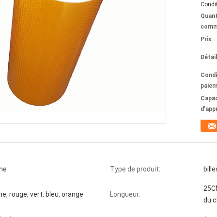
Condit
Quant
comm
Prix:
Détai
Condi
paiem
Capac
d'app
ine
Type de produit:
bill
25CM
ne, rouge, vert, bleu, orange
Longueur:
du c