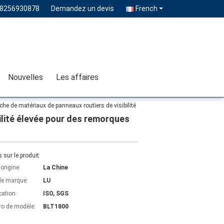
18256930878
Demandez un devis
French
Nouvelles
Les affaires
che de matériaux de panneaux routiers de visibilité
ilité élevée pour des remorques
s sur le produit:
'origine:
La Chine
e marque:
LU
cation:
ISO, SGS
o de modèle:
BLT1800