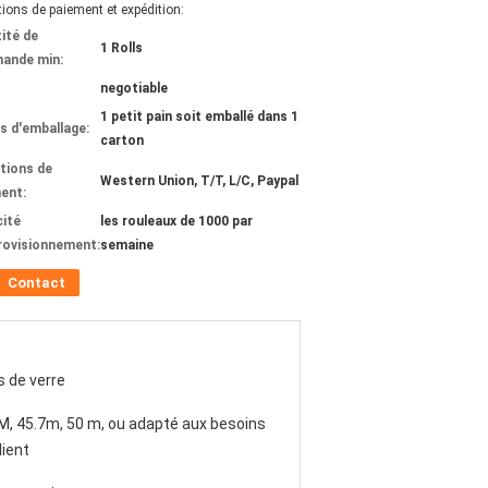
ions de paiement et expédition:
ité de
1 Rolls
ande min:
negotiable
1 petit pain soit emballé dans 1
ls d'emballage:
carton
tions de
Western Union, T/T, L/C, Paypal
ent:
ité
les rouleaux de 1000 par
rovisionnement:
semaine
Contact
es de verre
, 45.7m, 50 m, ou adapté aux besoins
lient