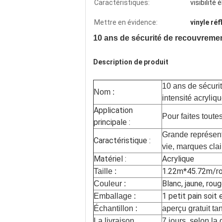
Caractéristiques:
visibilité 
Mettre en évidence:
vinyle réf
10 ans de sécurité de recouvremen
Description de produit
10 ans de sécurit
Nom :
intensité acryli
Application
Pour faites toute
principale :
Grande représenta
Caractéristique :
vie, marques clai
Matériel :
Acrylique
1.22m*45.72m/rol
Taille :
Blanc, jaune, roug
Couleur :
1 petit pain soit
Emballage :
Échantillon :
aperçu gratuit ta
La livraison
7 jours, selon la 