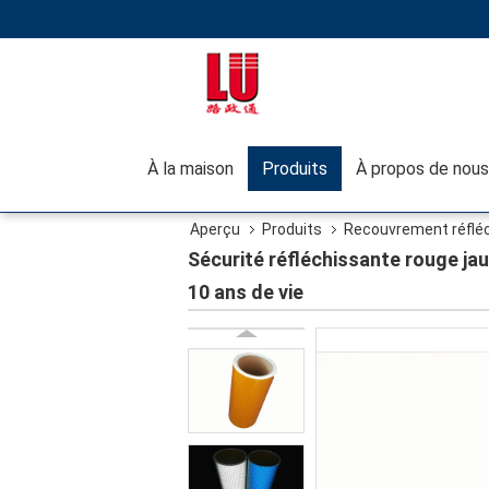
À la maison
Produits
À propos de nous
Aperçu
Produits
Recouvrement réfléch
élevée pour des remorques 10 ans de vie
Sécurité réfléchissante rouge ja
10 ans de vie