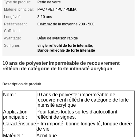
Type de produit:
Perle de verre
Matériel principal:
PVC / PET / PC / PMMA
Longévité:
3-10 ans
Réfléchissant
Cd/lx.m2 de la moyenne 200 - 500
Cofficient:
Avantage:
Délai de livraison rapide
vinyle réfléchi de forte intensité
Surligner:
,
Bande réfléchie de forte intensité
10 ans de polyester imperméable de recouvrement
réfléchi de catégorie de forte intensité acrylique
Description de produit
Nom :
10 ans de polyester imperméable de
recouvrement réfléchi de catégorie de forte
intensité acrylique
Application
Pour faites toutes sortes d'autocollant
principale :
réfléchi de signes.
Caractéristique
Film importé, bonne longévité, longue durée
:
de vie
Matériel :
Acrylique