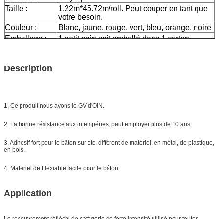
Taille :
1.22m*45.72m/roll. Peut couper en tant que
votre besoin.
Couleur :
Blanc, jaune, rouge, vert, bleu, orange, noire
Emballage :
1 petit pain soit emballé dans 1 carton
Échantillon :
le fret de moment d'aperçu gratuit se
rassemblent
Description
La livraison
7 jours, selon la quantité d'ordre
1. Ce produit nous avons le GV d'OIN.
2. La bonne résistance aux intempéries, peut employer plus de 10 ans.
3. Adhésif fort pour le bâton sur etc. différent de matériel, en métal, de plastique,
en bois.
4. Matériel de Flexiable facile pour le bâton
Application
Le recouvrement réfléchi de catégorie de forte intensité
utilisé pour toutes