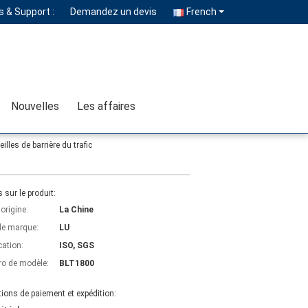
 & Support :
Demandez un devis
French
Nouvelles
Les affaires
illes de barrière du trafic
s sur le produit:
'origine:
La Chine
e marque:
LU
cation:
ISO, SGS
o de modèle:
BLT1800
ions de paiement et expédition: