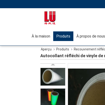
À la maison
Produits
À propos de nous
Aperçu
Produits
Recouvrement réfléch
Autocollant réfléchi de vinyle de n