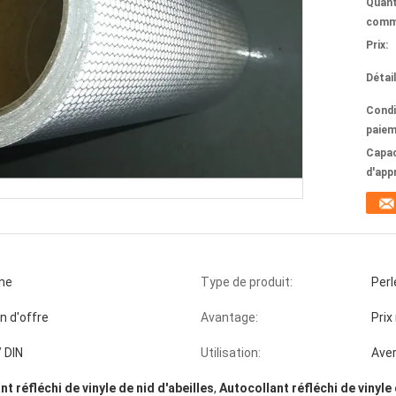
Quant
comm
Prix:
Détai
Condi
paiem
Capac
d'app
ine
Type de produit:
Perl
n d'offre
Avantage:
Prix
 DIN
Utilisation:
Aver
t réfléchi de vinyle de nid d'abeilles
,
Autocollant réfléchi de vinyle 