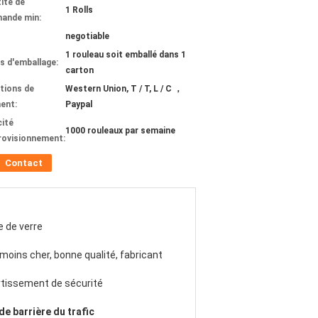
ité de
1 Rolls
ande min:
negotiable
1 rouleau soit emballé dans 1
ls d'emballage:
carton
tions de
Western Union, T / T, L / C ，
ent:
Paypal
ité
1000 rouleaux par semaine
rovisionnement:
Contact
e de verre
 ​​moins cher, bonne qualité, fabricant
tissement de sécurité
de barrière du trafic