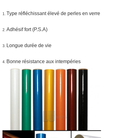
Emballage :
1 petit pain soit emballé dans 1 carton
Échantillon :
le fret de moment d'aperçu gratuit se
Type réfléchissant élevé de perles en verre
1.
rassemblent
La livraison
7 jours, selon la quantité d'ordre
Adhésif fort (P.S.A)
2.
Longue durée de vie
3.
Bonne résistance aux intempéries
4.