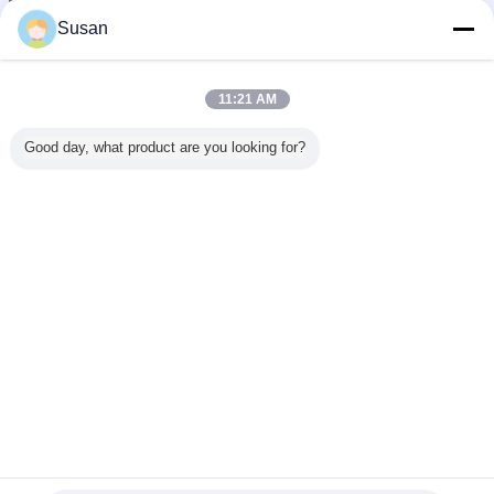
Susan
11:21 AM
Avantages compétitifs
Good day, what product are you looking for?
Nous offrons les produits de haute qualité au prix
1.
concurrentiel dans la livraison rapide.
Bon service après-vente.
2.
le carnet de passage en douane de 100% a garanti.
3.
Conditions de paiement flexibles et introuvables.
4.
Nos produits ont été exportés vers l'Allemagne, Norvège,
5.
Pologne, Finlande, Espagne, R-U, France, Russie,