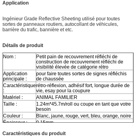
Application
Ingénieur Grade Reflective Sheeting
utilisé pour toutes
sortes de panneaux routiers, autocollant de véhicules,
barrière du trafic, bannière et etc.
Détails de produit
Nom :
Petit pain de recouvrement réfléchi de
construction de recouvrement réfléchi de
visibilité élevée de catégorie rétro
Application
pour faire toutes sortes de signes réfléchis
principale :
de chaussée
Caractéristique
rétro-réflexion, adhésif fort, longue durée de
:
vie, esay pour la coupure
Matériel :
ANIMAL FAMILIER
Taille :
1.24m*45.7m/roll ou coupe en tant que votre
besoin
Couleur :
Blanc, jaune, rouge, vert, bleu, orange, noire
Épaisseur :
0.15mm
Papier de
0.13mm
Caractéristiques du produit
libération :