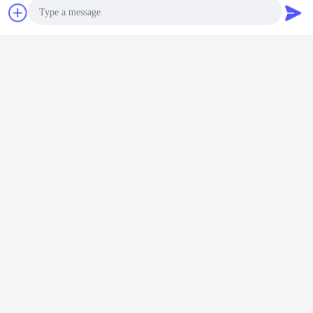
Les Etats-Unis, le Brésil, le Mexique, l'Australie, le Japon, la
Corée, la Thaïlande, l'Indonésie, l'Uruguay et beaucoup
Contact
Demande de
d'autres pays.
soumission
Photo
Video Call
Audio Call
vinyle adhésif réfléchi
vinyle extérieur réfléchi
Étiquettes:
,
,
vinyle réfléchi de catégorie d'ingénierie