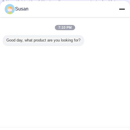
2. Nous dépistant l'expédition jusqu'à ce que vous receviez la sécurité de
marchandises
Susan
7:10 PM
Good day, what product are you looking for?
FAQ
1.Q : Est-vous une société commerciale ou un fabricant ?
: Nous sommes un principal fabricant des produits réfléchissants de sécurité,
nous faisons situer notre propre usine dans la ville de Hefei, province d'Anhui,