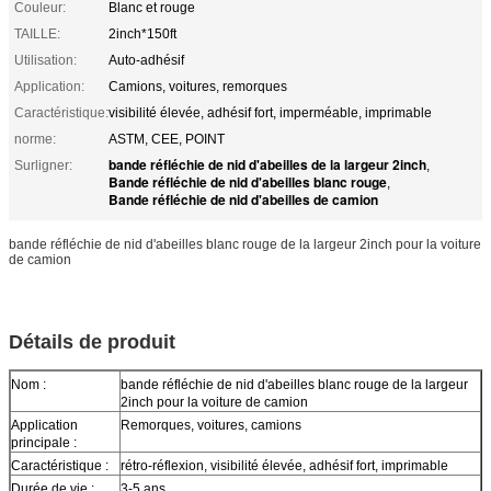
Couleur:
Blanc et rouge
TAILLE:
2inch*150ft
Utilisation:
Auto-adhésif
Application:
Camions, voitures, remorques
Caractéristique:
visibilité élevée, adhésif fort, imperméable, imprimable
norme:
ASTM, CEE, POINT
bande réfléchie de nid d'abeilles de la largeur 2inch
Surligner:
,
Bande réfléchie de nid d'abeilles blanc rouge
,
Bande réfléchie de nid d'abeilles de camion
bande réfléchie de nid d'abeilles blanc rouge de la largeur 2inch pour la voiture
de camion
Détails de produit
Nom :
bande réfléchie de nid d'abeilles blanc rouge de la largeur
2inch pour la voiture de camion
Application
Remorques, voitures, camions
principale :
Caractéristique :
rétro-réflexion, visibilité élevée, adhésif fort, imprimable
Durée de vie :
3-5 ans