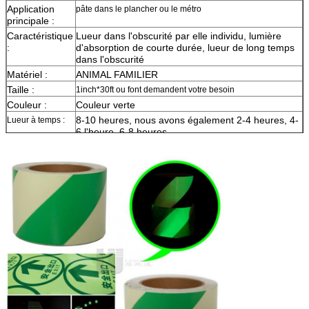
Application
pâte dans le plancher ou le métro
principale :
Caractéristique
Lueur dans l'obscurité par elle individu, lumière
:
d'absorption de courte durée, lueur de long temps
dans l'obscurité
Matériel :
ANIMAL FAMILIER
Taille :
1inch*30ft ou font demandent votre besoin
Couleur :
Couleur verte
8-10 heures, nous avons également 2-4 heures, 4-
Lueur à temps :
6 l'heure, 6-8 heures
Échantillon :
le fret de moment d'aperçu gratuit se rassemblent
La livraison
7 jours, selon la quantité d'ordre