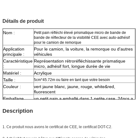
Détails de produit
Nom :
Petit pain réfléchi élevé prismatique micro de bande de
bande de réflecteur de la visibilité CEE avec auto-adhésif
pour le camion de remorque
Application
Pour le camion, la voiture, la remorque ou d'autres
principale :
véhicules
Caractéristique
Représentation rétroréfléchissante prismatique
:
micro, adhésif fort, longue durée de vie
Matériel :
Acrylique
Taille :
5cm*45.72m ou faire en tant que votre besoin
Couleur :
vert jaune
blanc, jaune, rouge, white&red,
fluorescent
Emballage
un petit pain a emballé dans 1 petite case, 24pcs a
emballé dans un carton
Description
Échantillon :
le fret de moment d'aperçu gratuit se rassemblent
La livraison
7 jours, selon la quantité d'ordre
1. Ce produit nous avons le certificat de CEE, le certificat DOT-C2.