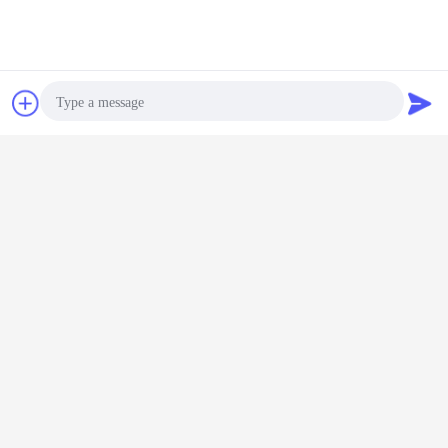
Les Etats-Unis, le Brésil, le Mexique, l'Australie, le Japon, la
Corée, la Thaïlande, l'Indonésie, l'Uruguay et beaucoup
d'autres pays.
Nous sommes directement usine
Contact
Demande de
soumission
Photo
Video Call
Audio Call