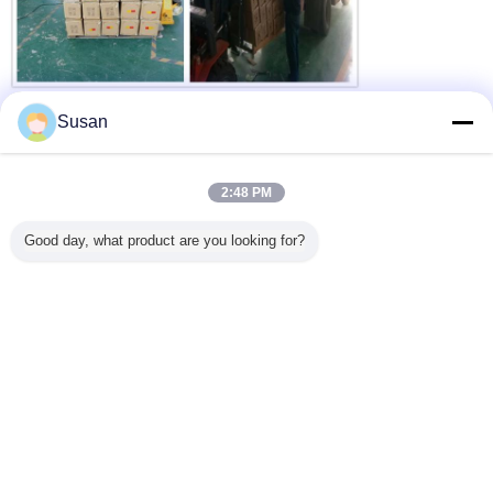
Avantages compétitifs
Susan
Nous offrons les produits de haute qualité au prix
2:48 PM
1.
concurrentiel dans la livraison rapide.
Good day, what product are you looking for?
Bon service après-vente.
2.
le carnet de passage en douane de 100% a garanti.
3.
Conditions de paiement flexibles et introuvables.
4.
Nos produits ont été exportés vers l'Allemagne, Norvège,
5.
Pologne, Finlande, Espagne, R-U, France, Russie,