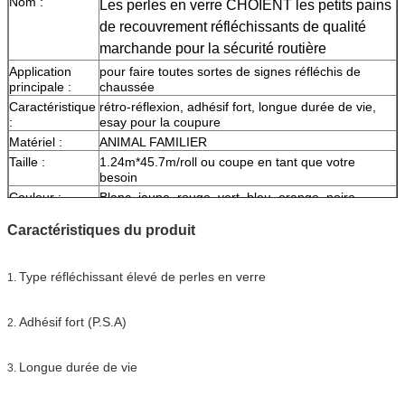
Nom :
Les perles en verre CHOIENT les petits pains
de recouvrement réfléchissants de qualité
marchande pour la sécurité routière
Application
pour faire toutes sortes de signes réfléchis de
principale :
chaussée
Caractéristique
rétro-réflexion, adhésif fort, longue durée de vie,
:
esay pour la coupure
Matériel :
ANIMAL FAMILIER
Taille :
1.24m*45.7m/roll ou coupe en tant que votre
besoin
Couleur :
Blanc, jaune, rouge, vert, bleu, orange, noire
Épaisseur :
0.13mm
Caractéristiques du produit
Papier de
0.10mm
libération :
Emballage :
1 petit pain soit emballé dans 1 carton
Type réfléchissant élevé de perles en verre
1.
Échantillon :
le fret de moment d'aperçu gratuit se rassemblent
La livraison
7 jours, selon la quantité d'ordre
Adhésif fort (P.S.A)
2.
Longue durée de vie
3.