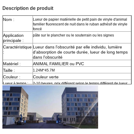
Description de produit
Nom :
Lueur de papier matérielle de petit pain de vinyle d'animal
familier fluorescent de nuit dans le ruban adhésif de vinyle
foncé
Application
pâte sur le plancher ou le souterrain ou les signes
principale :
Caractéristique
Lueur dans l'obscurité par elle individu, lumière
:
d'absorption de courte durée, lueur de long temps
dans l'obscurité
Matériel :
ANIMAL FAMILIER ou PVC
Taille :
1.24M*45.7M
Couleur :
Couleur verte
Lueur à temps :
2-10 heures, prix différent selon le temps différent de lueur
Échantillon :
le fret de moment d'aperçu gratuit se rassemblent
La livraison
7 jours, selon la quantité d'ordre