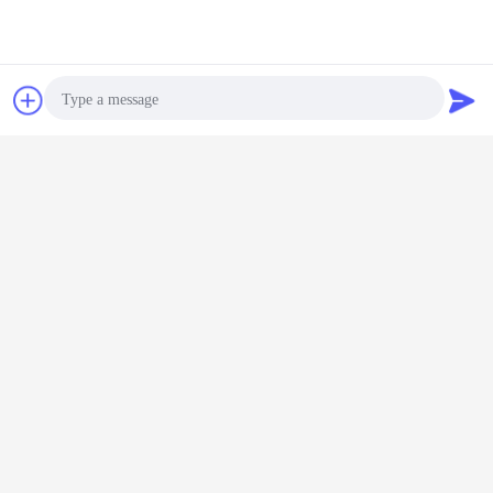
Contact
Demande de
soumission
vinyle auto-adhésif photoluminescent
Étiquettes:
,
feuilles phosphorescentes de vinyle
lueur dans le film foncé
,
Photo
Video Call
Lueur dans le matériel
Audio Call
fluorescent d'animal familier de
nuit de bande auto-adhésive
foncée de vinyle
Continuer
Film photoluminescent de vinyle
Plus