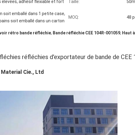
 élevées, adhésif flexiable et fort
Taille:
50m
in soit emballé dans 1 petite case,
MOQ:
48 p
 pains soit emballé dans un carton
voir rétro bande réfléchie
,
Bande réfléchie CEE 104R-001059
,
Haut à
de bande de la réflexion CEE 104R-001059
réfléchies réfléchies d'exportateur de bande de CE
Material Cie., Ltd