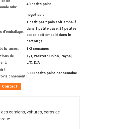
ité de
48 petits pains
ande min:
negotiable
1 petit petit pain soit emballé
dans 1 petite case, 24 petites
ls d'emballage:
cases soit emballé dans le
carton ; t
de livraison:
1-2 semaines
tions de
T/T, Western Union, Paypal,
ent:
L/C, D/A
ité
5000 petits pains par semaine
rovisionnement:
Contact
 des camions, voitures, corps de
orque