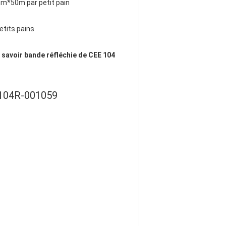
m*50m par petit pain
etits pains
 savoir bande réfléchie de CEE 104
E 104R-001059