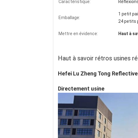
Caractéristique:
Réflexions
1 petit pa
Emballage:
24 petits
Mettre en évidence:
Haut à sa
Rétros usines réfléchies d'exportateur 
Haut à savoir rétros usines 
Hefei Lu Zheng Tong Reflective 
Directement usine