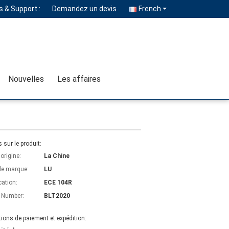
 & Support :
Demandez un devis
French
Nouvelles
Les affaires
s sur le produit:
'origine:
La Chine
e marque:
LU
cation:
ECE 104R
 Number:
BLT2020
ions de paiement et expédition: