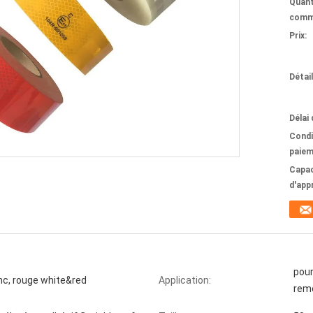
Quant
comm
Prix:
Détai
Délai 
Condi
paiem
Capac
d'app
pour
anc, rouge white&red
Application:
rem