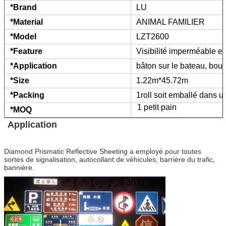
*Brand
LU
*Material
ANIMAL FAMILIER
*Model
LZT2600
*Feature
Visibilité imperméable et 
*Application
bâton sur le bateau, bou
*Size
1.22m*45.72m
*Packing
1roll soit emballé dans u
1 petit pain
*MOQ
Application
Diamond Prismatic Reflective Sheeting
a employé pour toutes
sortes de signalisation, autocollant de véhicules, barrière du trafic,
bannière.