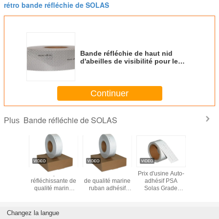
rétro bande réfléchie de SOLAS
Bande réfléchie de haut nid
d'abeilles de visibilité pour le
produit de sauvetage de bateau
Continuer
Bande réfléchie de SOLAS
Plus
ban
Tape
Prix d'usine Solas
Prix d'usine Auto-
Visibilité
sant rétro
réfléchissante de
de qualité marine
adhésif PSA
50mmx45.
é Solas
qualité marine
ruban adhésif
Solas Grade
bande réf
m Ruban
argentée Solas
réfléchissant
Marine ruban
argen
hissant
Approuvées Tape
adhésif
imperméa
ouvé
réfléchissante
réfléchissant
SOL
Changez la langue
Ruban
auto-adhésive