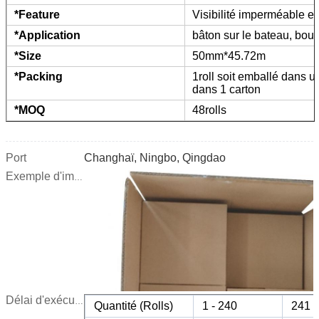
*Feature
Visibilité imperméable et 
*Application
bâton sur le bateau, bou
*Size
50mm*45.72m
*Packing
1roll soit emballé dans u
dans 1 carton
*MOQ
48rolls
Port
Changhaï, Ningbo, Qingdao
Exemple d'image :
Délai d'exécution :
Quantité (Rolls)
1 - 240
241 -