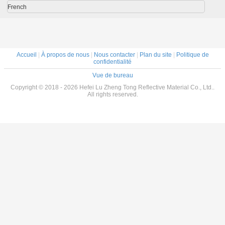
sant rétro
pour bouée de
French
é Solas
sauvetage
m Ruban
hissant
é Solas
nots de
etage
Accueil
|
À propos de nous
|
Nous contacter
|
Plan du site
|
Politique de
confidentialité
Vue de bureau
Copyright © 2018 - 2026 Hefei Lu Zheng Tong Reflective Material Co., Ltd..
All rights reserved.