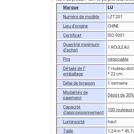
Marque
LU
Numéro de modèle
LZT201
Lieu d'origine
CHINE
Certificat
ISO 9001
Quantité minimum
1 ROULEAU
d'achat
Prix
négociable
Détails de l''
1 rouleau doi
emballage
* 22 cm
Délai de livraison
1 semaine
Modalités de
Dépôt de 30%,
paiement
Capacité
100 rouleaux
d'approvisionnement
Luminosité
haut
Taille
1,24 m * 45,7