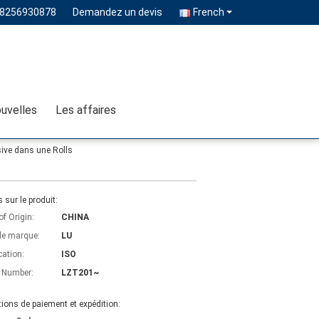
18256930878
Demandez un devis
French
uvelles
Les affaires
sive dans une Rolls
s sur le produit:
of Origin:
CHINA
e marque:
LU
cation:
ISO
 Number:
LZT201~
ions de paiement et expédition: