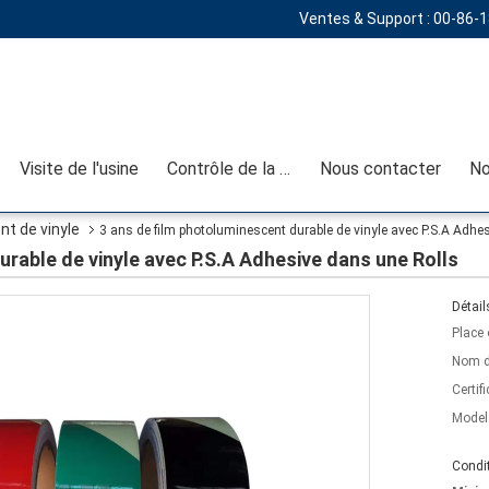
Ventes & Support :
00-86-
Visite de l'usine
Contrôle de la qualité
Nous contacter
No
t de vinyle
3 ans de film photoluminescent durable de vinyle avec P.S.A Adhe
urable de vinyle avec P.S.A Adhesive dans une Rolls
Détail
Place 
Nom d
Certifi
Model
Condit