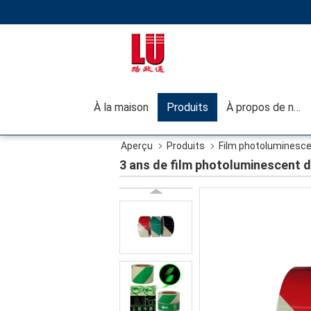
À la maison
Produits
À propos de nous
Aperçu
Produits
Film photoluminescen
3 ans de film photoluminescent d