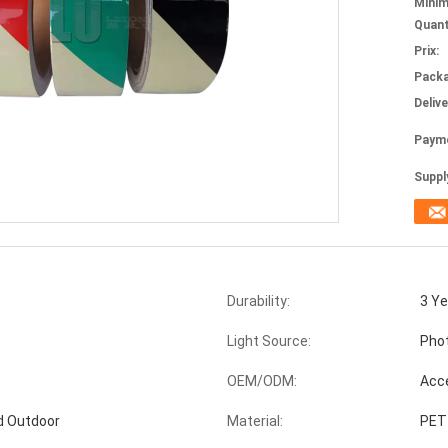
Mini
Quant
Prix:
Packa
Deliv
Paym
Supply
Durability:
3 Ye
Light Source:
Pho
OEM/ODM:
Acc
d Outdoor
Material:
PET