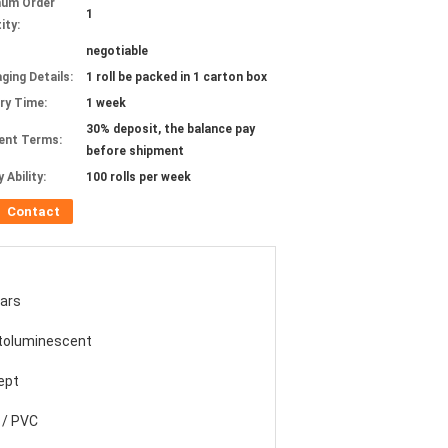
mum Order
1
ity:
negotiable
ging Details:
1 roll be packed in 1 carton box
ery Time:
1 week
30% deposit, the balance pay
ent Terms:
before shipment
 Ability:
100 rolls per week
Contact
ars
toluminescent
ept
 / PVC