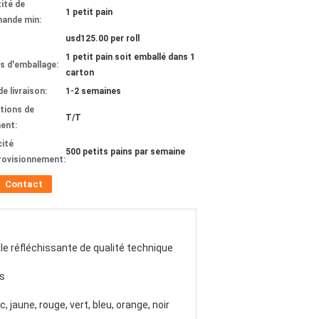
ité de
1 petit pain
ande min:
usd125.00 per roll
1 petit pain soit emballé dans 1
ls d'emballage:
carton
de livraison:
1-2 semaines
tions de
T/T
ent:
ité
500 petits pains par semaine
rovisionnement:
Contact
lle réfléchissante de qualité technique
s
c, jaune, rouge, vert, bleu, orange, noir