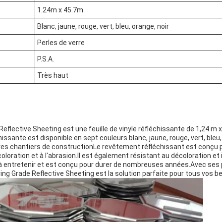
1.24m x 45.7m
Blanc, jaune, rouge, vert, bleu, orange, noir
Perles de verre
P.S.A.
Très haut
flective Sheeting est une feuille de vinyle réfléchissante de 1,24 m x 
hissante est disponible en sept couleurs blanc, jaune, rouge, vert, bleu,
eures.chantiers de constructionLe revêtement réfléchissant est conçu p
oloration et à l'abrasion.Il est également résistant au décoloration e
 et à entretenir et est conçu pour durer de nombreuses années.Avec se
ing Grade Reflective Sheeting est la solution parfaite pour tous vos be