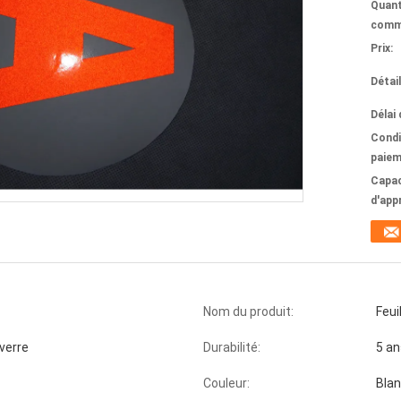
Quant
comm
Prix:
Détai
Délai 
Condi
paiem
Capac
d'app
Nom du produit:
Feui
verre
Durabilité:
5 an
Couleur:
Blan