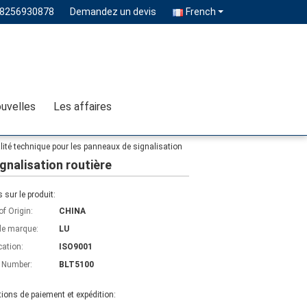
18256930878
Demandez un devis
French
uvelles
Les affaires
ualité technique pour les panneaux de signalisation
ignalisation routière
s sur le produit:
of Origin:
CHINA
e marque:
LU
cation:
ISO9001
 Number:
BLT5100
ions de paiement et expédition: