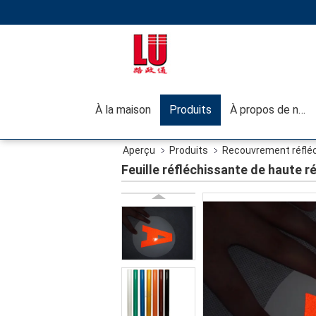
À la maison
Produits
À propos de nous
Aperçu
Produits
Recouvrement réfléch
routière
Feuille réfléchissante de haute r