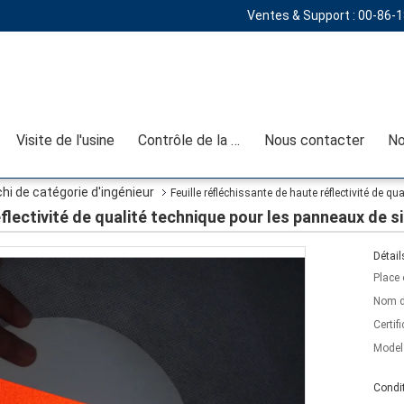
Ventes & Support :
00-86-
Visite de l'usine
Contrôle de la qualité
Nous contacter
No
i de catégorie d'ingénieur
Feuille réfléchissante de haute réflectivité de q
éflectivité de qualité technique pour les panneaux de s
Détail
Place 
Nom d
Certifi
Model
Condit