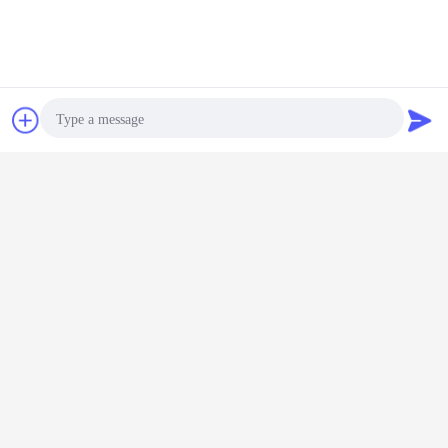
vinyle adhésif réfléchi
vinyle extérieur réfléchi
Étiquettes:
,
,
vinyle réfléchi de catégorie d'ingénierie
Contact
Demande de
soumission
Taille personnalisée Rouleau de
feuille réfléchissante de qualité
Photo
technique Durable 5 ans
Video Call
Continuer
Audio Call
Recouvrement réfléchi de catégorie d'ingénieur
Plus