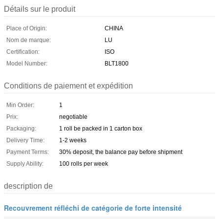
Détails sur le produit
Place of Origin:
CHINA
Nom de marque:
LU
Certification:
ISO
Model Number:
BLT1800
Conditions de paiement et expédition
Min Order:
1
Prix:
negotiable
Packaging:
1 roll be packed in 1 carton box
Delivery Time:
1-2 weeks
Payment Terms:
30% deposit, the balance pay before shipment
Supply Ability:
100 rolls per week
description de
Recouvrement réfléchi de catégorie de forte intensité