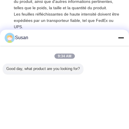
du produit, ainsi que d'autres informations pertinentes,
telles que le poids, la taille et la quantité du produit.
Les feuilles réfléchissantes de haute intensité doivent être
expédiées par un transporteur fiable, tel que FedEx ou
UPS.
Lors de l'expédition de feuilles réfléchissantes de haute
Susan
intensité, il est important de veiller à ce que le produit soit
suivi tout au long de son voyage.
9:34 AM
Bande réfléchie de forte intensité
Étiquettes:
,
vinyle réfléchi de forte intensité
vinyle réfléchi imprimable
Good day, what product are you looking for?
,
Signes de circulation feuille
réfléchissante de haute intensité
300cd/Lux/m2
MOQ：
1
Continuer