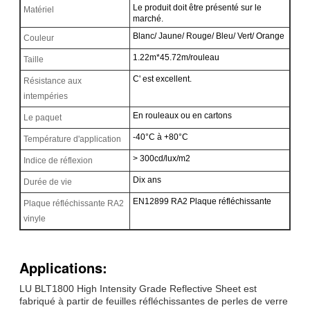
Le produit doit être présenté sur le
Matériel
marché.
Blanc/ Jaune/ Rouge/ Bleu/ Vert/ Orange
Couleur
1.22m*45.72m/rouleau
Taille
C' est excellent.
Résistance aux
intempéries
En rouleaux ou en cartons
Le paquet
-40°C à +80°C
Température d'application
> 300cd/lux/m2
Indice de réflexion
Dix ans
Durée de vie
EN12899 RA2 Plaque réfléchissante
Plaque réfléchissante RA2
vinyle
Applications:
LU BLT1800 High Intensity Grade Reflective Sheet est
fabriqué à partir de feuilles réfléchissantes de perles de verre