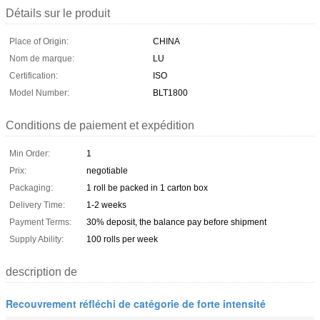
Détails sur le produit
Place of Origin:
CHINA
Nom de marque:
LU
Certification:
ISO
Model Number:
BLT1800
Conditions de paiement et expédition
Min Order:
1
Prix:
negotiable
Packaging:
1 roll be packed in 1 carton box
Delivery Time:
1-2 weeks
Payment Terms:
30% deposit, the balance pay before shipment
Supply Ability:
100 rolls per week
description de
Recouvrement réfléchi de catégorie de forte intensité