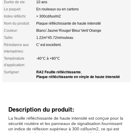
Durée de vie:
10 ans
Le paquet:
En rouleaux ou en cartons
Index réfléchi:
> 300cd/lux/m2
Nom du produit:
Plaque réfléchissante de haute intensité
Couleur:
Blanc/ Jaune/ Rouge/ Bleu/ Vert/ Orange
Taille:
1.22m*45.72m/rouleau
Résistance aux
C' est excellent.
intempéries:
Température
-40°C à +80°C
d'application:
RA2 Feuille réfléchissante
Surligner:
,
Plaque réfléchissante en vinyle de haute intensité
Description du produit:
La feuille réfléchissante de haute intensité est conçue pour la
sécurité routière et les panneaux de signalisation.fournissant
un indice de réflexion supérieur à 300 cd/lux/m2, ce qui est