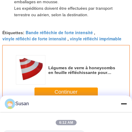
emballages en mousse.
Les expéditions doivent être effectuées par transport
terrestre ou aérien, selon la destination.
Bande réfléchie de forte intensité
Étiquettes:
,
vinyle réfléchi de forte intensité
vinyle réfléchi imprimable
,
Légumes de verre à honeycombs
en feuille réfléchissante pour
manche à cône avec indice de
réflexion 300cd/Lux/m2
Continuer
Susan
Recouvrement réfléchi de catégorie de forte intensité
Plus
6:12 AM