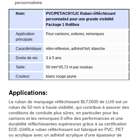
personnalisée
Nom:
PVC/PET/ACRYLIC Ruban réfléchissant
personnalisé pour une grande visibilité
Package 1 Roll/box
Application
Pour camions, voitures, remorques
principale:
Caractéristique:
rétro-réflexion, adhésif fort, étanche
Durée de vie:
3 à 5 ans
Taille:
50 mm*45,72 m par rouleau
Couleur:
blanc rouge jaune
Emballage:
1 rouleau dans 1 petite boîte, 24 rouleaux dans
Applications:
1 carton
échantillon:
échantillon gratuit pendant le chargement
Le ruban de marquage réfléchissant BLT2600 de LU® est un
ruban de 50 mm à haute visibilité, qui contribue à assurer des
Livraison
7 jours, selon la quantité de commande
conditions de conduite plus sûres, en particulier pour les
camions et les remorques.Il offre des performances et une
durabilité réfléchissantes supérieures grâce à sa certification
ECE-104RLe ruban réfléchissant est fabriqué en PVC, PET
ou acrylique avec un adhésif acrylique d'une épaisseur de