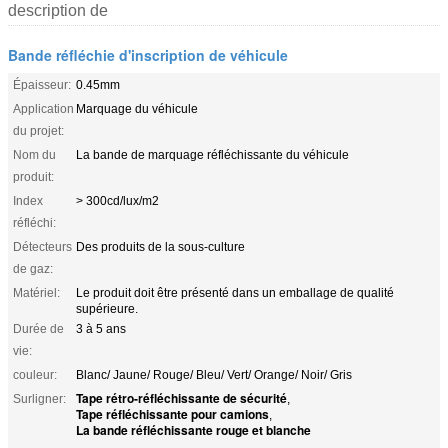
description de
Bande réfléchie d'inscription de véhicule
Épaisseur:
0.45mm
Application
Marquage du véhicule
du projet:
Nom du
La bande de marquage réfléchissante du véhicule
produit:
Index
> 300cd/lux/m2
réfléchi:
Détecteurs
Des produits de la sous-culture
de gaz:
Matériel:
Le produit doit être présenté dans un emballage de qualité
supérieure.
Durée de
3 à 5 ans
vie:
couleur:
Blanc/ Jaune/ Rouge/ Bleu/ Vert/ Orange/ Noir/ Gris
Tape rétro-réfléchissante de sécurité
Surligner:
,
Tape réfléchissante pour camions
,
La bande réfléchissante rouge et blanche