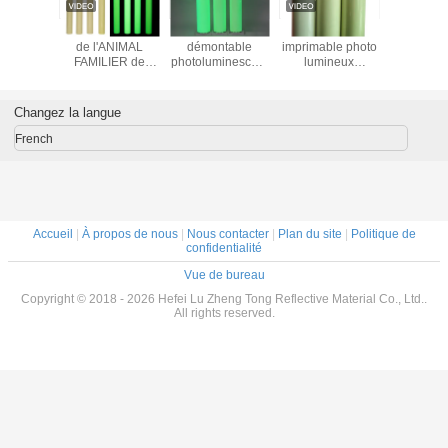
lant en
Lueur matérielle
L'autocollant
Film adhésif
Film vi
yle
de l'ANIMAL
démontable
imprimable photo
imprim
ent auto-
FAMILIER de
photoluminescent
lumineux
photolumi
ésif
1.24M*45.7M
élevé de bande
lumineux
qui brille
éable à
High Luminance
de lueur
photoluminescent
noir, ve
ille dans
Rectangle/PVC
imperméabilisent
feuille de papier
gros, 
Changez la langue
pendant 4
en vinyle foncé
vinyle film rouleau
panneau de
eures,
d'urge
French
 de film
tique
Accueil
|
À propos de nous
|
Nous contacter
|
Plan du site
|
Politique de
confidentialité
Vue de bureau
Copyright © 2018 - 2026 Hefei Lu Zheng Tong Reflective Material Co., Ltd..
All rights reserved.