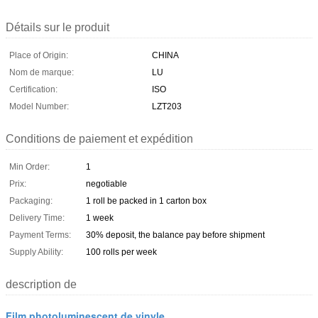
Détails sur le produit
Place of Origin:
CHINA
Nom de marque:
LU
Certification:
ISO
Model Number:
LZT203
Conditions de paiement et expédition
Min Order:
1
Prix:
negotiable
Packaging:
1 roll be packed in 1 carton box
Delivery Time:
1 week
Payment Terms:
30% deposit, the balance pay before shipment
Supply Ability:
100 rolls per week
description de
Film photoluminescent de vinyle