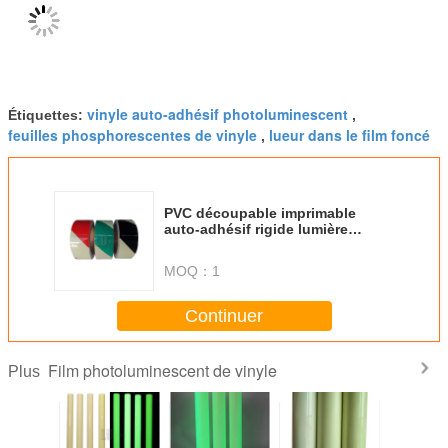
vinyle auto-adhésif photoluminescent
Étiquettes:
,
feuilles phosphorescentes de vinyle
lueur dans le film foncé
,
PVC découpable imprimable
auto-adhésif rigide lumière
nocturne photoluminescente
Lumière dans la plaque en
MOQ：
1
plastique sombre
Continuer
Film photoluminescent de vinyle
Plus