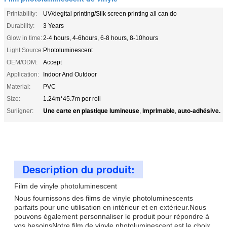
Printability:
UV/degital printing/Silk screen printing all can do
Durability:
3 Years
Glow in time:
2-4 hours, 4-6hours, 6-8 hours, 8-10hours
Light Source:
Photoluminescent
OEM/ODM:
Accept
Application:
Indoor And Outdoor
Material:
PVC
Size:
1.24m*45.7m per roll
Une carte en plastique lumineuse
imprimable
auto-adhésive.
Surligner:
,
,
Description du produit:
Film de vinyle photoluminescent
Nous fournissons des films de vinyle photoluminescents
parfaits pour une utilisation en intérieur et en extérieur.Nous
pouvons également personnaliser le produit pour répondre à
vos besoinsNotre film de vinyle photoluminescent est le choix