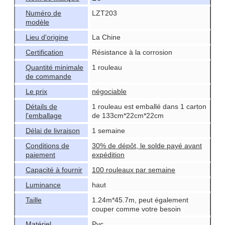
Numéro de
LZT203
modèle
Lieu d'origine
La Chine
Certification
Résistance à la corrosion
Quantité minimale
1 rouleau
de commande
Le prix
négociable
Détails de
1 rouleau est emballé dans 1 carton
l'emballage
de 133cm*22cm*22cm
Délai de livraison
1 semaine
Conditions de
30% de dépôt, le solde payé avant
paiement
expédition
Capacité à fournir
100 rouleaux par semaine
Luminance
haut
Taille
1.24m*45.7m, peut également
couper comme votre besoin
Matériel
Pvc