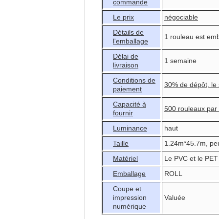
commande
Le prix
négociable
Détails de
1 rouleau est em
l'emballage
Délai de
1 semaine
livraison
Conditions de
30% de dépôt, le 
paiement
Capacité à
500 rouleaux par
fournir
Luminance
haut
Taille
1.24m*45.7m, pe
Matériel
Le PVC et le PET
Emballage
ROLL
Coupe et
impression
Valuée
numérique