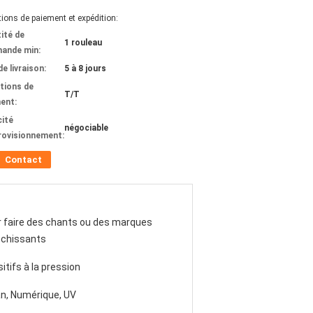
ions de paiement et expédition:
ité de
1 rouleau
ande min:
de livraison:
5 à 8 jours
tions de
T/T
ent:
ité
négociable
rovisionnement:
Contact
 faire des chants ou des marques
échissants
itifs à la pression
n, Numérique, UV