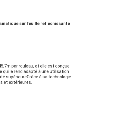
ismatique sur feuille réfléchissante
5,7m par rouleau, et elle est conçue
qui le rend adapté à une utilisation
vité supérieureGrâce à sa technologie
s et extérieures.