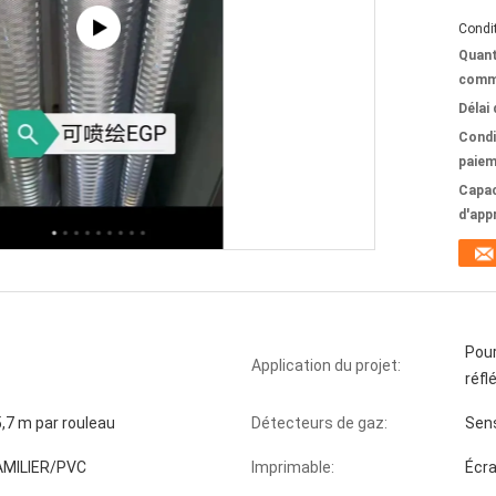
Condit
Quant
comm
Délai 
Condi
paiem
Capac
d'app
Pour
Application du projet:
réfl
,7 m par rouleau
Détecteurs de gaz:
Sens
AMILIER/PVC
Imprimable:
Écra