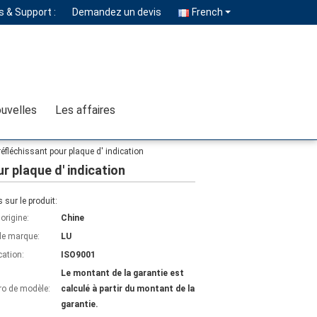
 & Support :
Demandez un devis
French
uvelles
Les affaires
 réfléchissant pour plaque d' indication
ur plaque d' indication
s sur le produit:
'origine:
Chine
e marque:
LU
cation:
ISO9001
Le montant de la garantie est
o de modèle:
calculé à partir du montant de la
garantie.