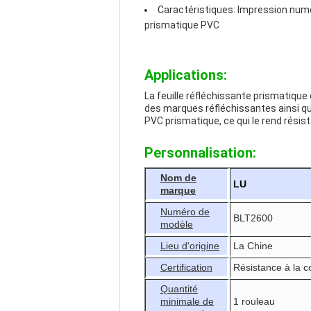
Caractéristiques: Impression numér
prismatique PVC
Applications:
La feuille réfléchissante prismatique e
des marques réfléchissantes ainsi que
PVC prismatique, ce qui le rend résist
Personnalisation:
Nom de
LU
marque
Numéro de
BLT2600
modèle
Lieu d'origine
La Chine
Certification
Résistance à la c
Quantité
minimale de
1 rouleau