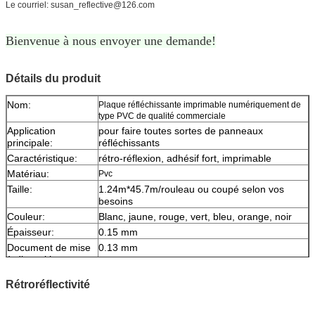
Le courriel: susan_reflective@126.com
Bienvenue à nous envoyer une demande!
Détails du produit
Nom:
Plaque réfléchissante imprimable numériquement de
type PVC de qualité commerciale
Application
pour faire toutes sortes de panneaux
principale:
réfléchissants
Caractéristique:
rétro-réflexion, adhésif fort, imprimable
Matériau:
Pvc
Taille:
1.24m*45.7m/rouleau ou coupé selon vos
besoins
Couleur:
Blanc, jaune, rouge, vert, bleu, orange, noir
Épaisseur:
0.15 mm
Document de mise
0.13 mm
à disposition:
Emballage:
1 rouleau emballé dans 1 carton
Rétroréflectivité
échantillon:
échantillon gratuit pendant le chargement
Livraison
7 jours, selon la quantité de commande