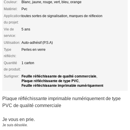
Couleur:
Blanc, jaune, rouge, vert, bleu, orange
Matériel:
Pvc
Application
toutes sortes de signalisation, marques de réflexion
du projet:
Vie de
5 ans
service:
Utilisation:
Auto-adhésif (P.S.A)
Type
Perles en verre
réfléchi:
Quantité
1 carton
de produit:
Feuille réfléchissante de qualité commerciale
Surligner:
,
Plaque réfléchissante de type PVC
,
Feuille réfléchissante imprimable numériquement
Plaque réfléchissante imprimable numériquement de type
PVC de qualité commerciale
Je vous en prie.
Je suis désolée.