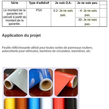
Série
Type d'adhésif
Je suis O.A.
Je ne sais pas.
Le montant de la
PSA
0.2
- Je ne sais
- 4
- Je ne sais
garantie est
pas.
pas.
calculé à partir du
30
- Je ne sais
montant de la
garantie.
pas.
Application du projet
Feuille réfléchissante
utilisé pour toutes sortes de panneaux routiers,
autocollants pour véhicules, barrières de circulation, bannières, etc.