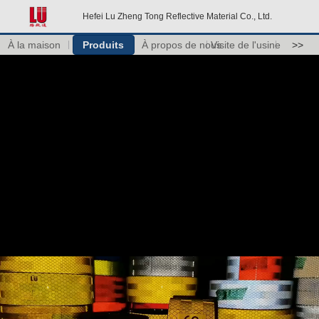
Hefei Lu Zheng Tong Reflective Material Co., Ltd.
À la maison
Produits
À propos de nous
Visite de l'usine
>>