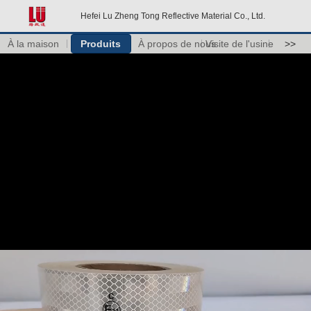
Hefei Lu Zheng Tong Reflective Material Co., Ltd.
À la maison
Produits
À propos de nous
Visite de l'usine
>>