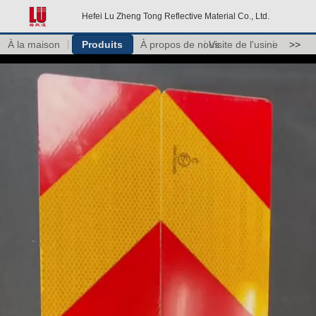
Hefei Lu Zheng Tong Reflective Material Co., Ltd.
À la maison
Produits
À propos de nous
Visite de l'usine
>>