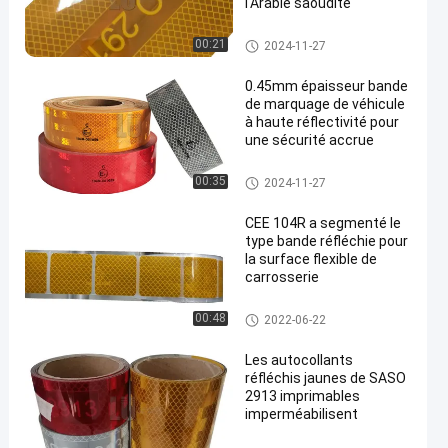
l'Arabie saoudite
Bande réfléchie de CEE 104
00:21
2024-11-27
0.45mm épaisseur bande
de marquage de véhicule
à haute réflectivité pour
une sécurité accrue
Bande réfléchie d'inscription d
00:35
2024-11-27
e véhicule
CEE 104R a segmenté le
type bande réfléchie pour
la surface flexible de
carrosserie
Bande réfléchie de CEE 104
00:48
2022-06-22
Les autocollants
réfléchis jaunes de SASO
2913 imprimables
imperméabilisent