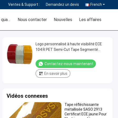
Ventes & Support :
Demandez un devis
French
Contrôle de la qualité
Nous contacter
Nouvelles
Les affaires
Logo personnalisé à haute visibilité ECE
104 R PET Semi-Cut Tape Segmenté
Precut Custom Cut Reflective Tape Strips
Contactez-nous maintenant
En savoir plus
Vidéos connexes
Tape réfléchissante
métallisée SASO 2913
Certificat ECE jaune Pour