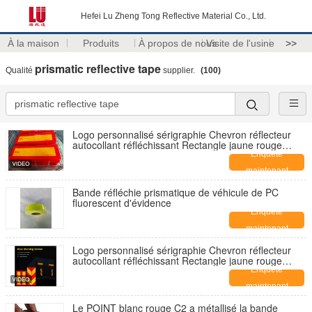
Hefei Lu Zheng Tong Reflective Material Co., Ltd.
À la maison
Produits
À propos de nous
Visite de l'usine
>>
prismatic reflective tape
Qualité
supplier.
(100)
Logo personnalisé sérigraphie Chevron réflecteur
autocollant réfléchissant Rectangle jaune rouge
prismatique bande réfléchissante autocollant
Enquête
maintenant
Bande réfléchie prismatique de véhicule de PC
fluorescent d'évidence
Enquête
maintenant
Logo personnalisé sérigraphie Chevron réflecteur
autocollant réfléchissant Rectangle jaune rouge
prismatique bande réfléchissante autocollant
Enquête
maintenant
Le POINT blanc rouge C2 a métallisé la bande