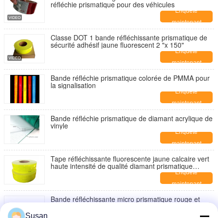
réfléchie prismatique pour des véhicules
Enquête
maintenant
Classe DOT 1 bande réfléchissante prismatique de
sécurité adhésif jaune fluorescent 2 "x 150"
Enquête
maintenant
Bande réfléchie prismatique colorée de PMMA pour
la signalisation
Enquête
maintenant
Bande réfléchie prismatique de diamant acrylique de
vinyle
Enquête
maintenant
Tape réfléchissante fluorescente jaune calcaire vert
haute intensité de qualité diamant prismatique
réfléchissante pour camion
Enquête
maintenant
Bande réfléchissante micro prismatique rouge et
blanche 6 pouces x 6 pouces DOT-C2 pour camion
Enquête
Susan