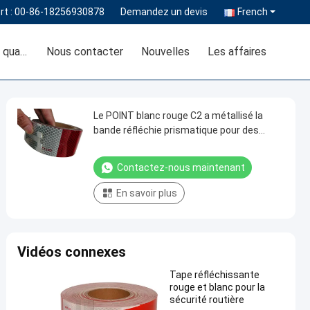
rt :
00-86-18256930878
Demandez un devis
French
Contrôle de la qualité
Nous contacter
Nouvelles
Les affaires
Le POINT blanc rouge C2 a métallisé la
bande réfléchie prismatique pour des
véhicules
Contactez-nous maintenant
En savoir plus
Vidéos connexes
Tape réfléchissante
rouge et blanc pour la
sécurité routière