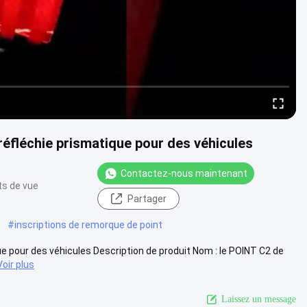
réfléchie prismatique pour des véhicules
Contactez-nous maintenant
ts de vue
Partager
#
inscriptions de remorque de point
ue pour des véhicules Description de produit Nom : le POINT C2 de
Voir plus
Laissez un message