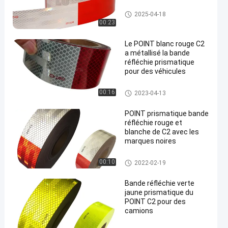
Bande réfléchie du point C2
2025-04-18
00:23
Le POINT blanc rouge C2
a métallisé la bande
réfléchie prismatique
pour des véhicules
Bande réfléchie du point C2
00:16
2023-04-13
POINT prismatique bande
réfléchie rouge et
blanche de C2 avec les
marques noires
Bande réfléchie du point C2
00:10
2022-02-19
Bande réfléchie verte
jaune prismatique du
POINT C2 pour des
camions