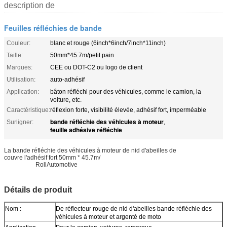
description de
Feuilles réfléchies de bande
Couleur:
blanc et rouge (6inch*6inch/7inch*11inch)
Taille:
50mm*45.7m/petit pain
Marques:
CEE ou DOT-C2 ou logo de client
Utilisation:
auto-adhésif
Application:
bâton réfléchi pour des véhicules, comme le camion, la
voiture, etc.
Caractéristique:
réflexion forte, visibilité élevée, adhésif fort, imperméable
bande réfléchie des véhicules à moteur
Surligner:
,
feuille adhésive réfléchie
La bande réfléchie des véhicules à moteur de nid d'abeilles de
nid d'abeilles
couvre l'adhésif fort 50mm * 45.7m/
bande réfléchie de moto réflecteur rouge et
argenté de
RollAutomotive
Détails de produit
Nom :
De réflecteur rouge de nid d'abeilles bande réfléchie des
véhicules à moteur et argenté de moto