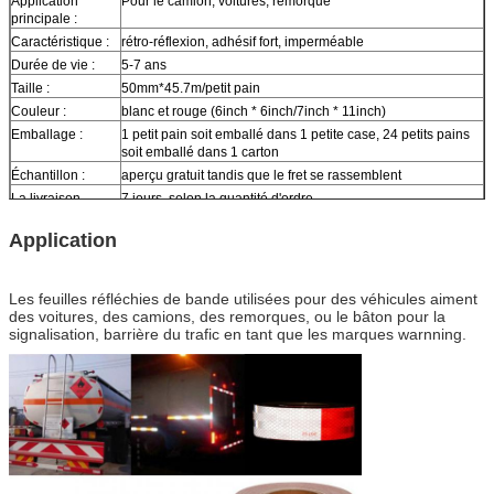
Application
Pour le camion, voitures, remorque
principale :
Caractéristique :
rétro-réflexion, adhésif fort, imperméable
Durée de vie :
5-7 ans
Taille :
50mm*45.7m/petit pain
Couleur :
blanc et rouge (6inch * 6inch/7inch * 11inch)
Emballage :
1 petit pain soit emballé dans 1 petite case, 24 petits pains
soit emballé dans 1 carton
Échantillon :
aperçu gratuit tandis que le fret se rassemblent
La livraison
7 jours, selon la quantité d'ordre
Application
Les feuilles réfléchies de bande utilisées pour des véhicules aiment
des voitures, des camions, des remorques, ou le bâton pour la
signalisation, barrière du trafic en tant que les marques warnning.