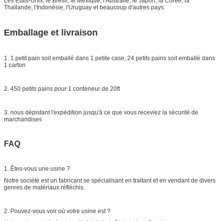
Les Etats-Unis, le Brésil, le Mexique, l'Australie, le Japon, la Corée, la
Thaïlande, l'Indonésie, l'Uruguay et beaucoup d'autres pays.
Emballage et livraison
1. 1 petit pain soit emballé dans 1 petite case, 24 petits pains soit emballé dans
1 carton
2. 450 petits pains pour 1 conteneur de 20ft
3. nous dépistant l'expédition jusqu'à ce que vous receviez la sécurité de
marchandises
FAQ
1. Êtes-vous une usine ?
Notre société est un fabricant se spécialisant en traitant et en vendant de divers
genres de matériaux réfléchis.
2. Pouvez-vous voir où votre usine est ?