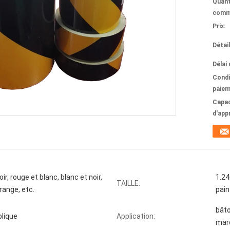
Quant
comm
Prix:
Détai
Délai 
Condi
paiem
Capac
d'app
oir, rouge et blanc, blanc et noir,
1.24
TAILLE:
range, etc.
pain
bâto
blique
Application:
marq