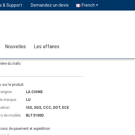
 & Support :
Demandez un devis
French
Nouvelles
Les affaires
ière du trafic
s sur le produit:
'origine:
LA CHINE
e marque:
LU
cation:
ISO, SGS, CCC, DOT, ECE
o de modèle:
BLT3100D
ions de paiement et expédition: