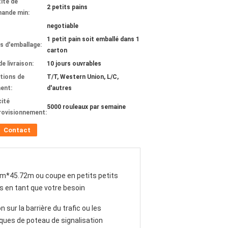
ité de
2 petits pains
ande min:
negotiable
1 petit pain soit emballé dans 1
ls d'emballage:
carton
de livraison:
10 jours ouvrables
tions de
T/T, Western Union, L/C,
ent:
d'autres
ité
5000 rouleaux par semaine
rovisionnement:
Contact
m*45.72m ou coupe en petits petits
s en tant que votre besoin
n sur la barrière du trafic ou les
ues de poteau de signalisation