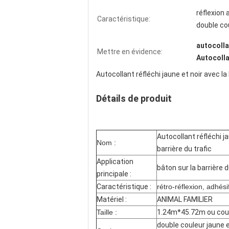
réflexion 
Caractéristique:
double co
autocolla
Mettre en évidence:
Autocolla
Autocollant réfléchi jaune et noir avec l
Détails de produit
Autocollant réfléchi j
Nom :
barrière du trafic
Application
bâton sur la barrière 
principale :
Caractéristique :
rétro-réflexion, adhés
Matériel :
ANIMAL FAMILIER
Taille :
1.24m*45.72m ou coup
double couleur jaune e