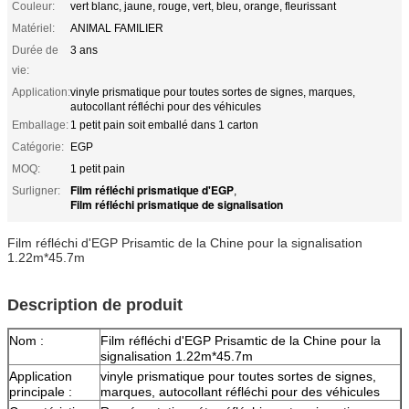
Couleur:
vert blanc, jaune, rouge, vert, bleu, orange, fleurissant
Matériel:
ANIMAL FAMILIER
Durée de
3 ans
vie:
Application:
vinyle prismatique pour toutes sortes de signes, marques,
autocollant réfléchi pour des véhicules
Emballage:
1 petit pain soit emballé dans 1 carton
Catégorie:
EGP
MOQ:
1 petit pain
Film réfléchi prismatique d'EGP
Surligner:
,
Film réfléchi prismatique de signalisation
Film réfléchi d'EGP Prisamtic de la Chine pour la signalisation
1.22m*45.7m
Description de produit
Nom :
Film réfléchi d'EGP Prisamtic de la Chine pour la
signalisation 1.22m*45.7m
Application
vinyle prismatique pour toutes sortes de signes,
principale :
marques, autocollant réfléchi pour des véhicules