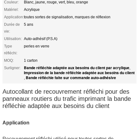
Couleur:
Blanc, jaune, rouge, vert, bleu, orange
Matériel:
Acrylique
Application:
toutes sortes de signalisation, marques de réflexion
Durée de
5 ans
vie:
Utilisation:
Auto-adhésif (P.S.A)
Type
perles en verre
réfléchi:
MOQ:
1 carton
Bande réfléchie adaptée aux besoins du client par acrylique
Surligner:
,
Impression de la bande réfléchie adaptée aux besoins du client
Bande réfléchie faite sur commande auto-adhésive
,
Autocollant de recouvrement réfléchi pour des
panneaux routiers du trafic imprimant la bande
réfléchie adaptée aux besoins du client
Application
Recouvrement réfléchi
utilisé pour toutes sortes de