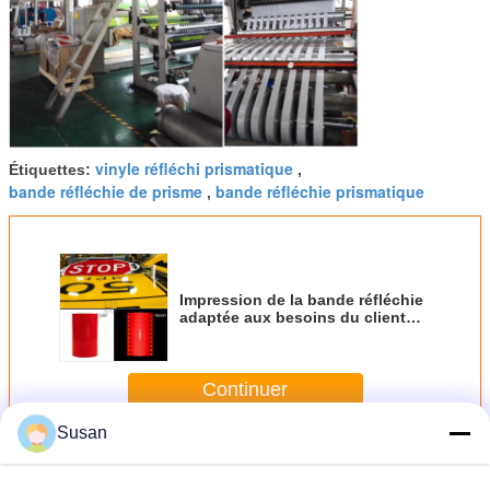
vinyle réfléchi prismatique
Étiquettes:
,
bande réfléchie de prisme
bande réfléchie prismatique
,
Impression de la bande réfléchie
adaptée aux besoins du client
pour des panneaux routiers du
trafic
Continuer
Susan
Recouvrement réfléchi prismatique de forte intensité
Plus