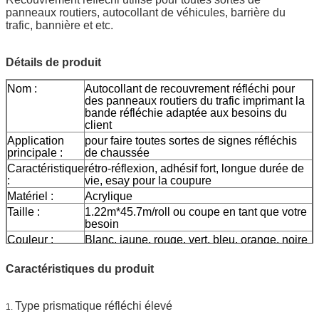
panneaux routiers, autocollant de véhicules, barrière du
trafic, bannière et etc.
Détails de produit
Nom :
Autocollant de recouvrement réfléchi pour
des panneaux routiers du trafic imprimant la
bande réfléchie adaptée aux besoins du
client
Application
pour faire toutes sortes de signes réfléchis
principale :
de chaussée
Caractéristique
rétro-réflexion, adhésif fort, longue durée de
:
vie, esay pour la coupure
Matériel :
Acrylique
Taille :
1.22m*45.7m/roll ou coupe en tant que votre
besoin
Couleur :
Blanc, jaune, rouge, vert, bleu, orange, noire
Épaisseur :
0.15mm
Caractéristiques du produit
Papier de
0.13mm
libération :
Emballage :
1 petit pain soit emballé dans 1 carton
Type prismatique réfléchi élevé
1.
Échantillon :
le fret de moment d'aperçu gratuit se