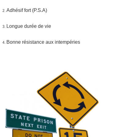
rassemblent
La livraison
7 jours, selon la quantité d'ordre
Adhésif fort (P.S.A)
2.
Longue durée de vie
3.
Bonne résistance aux intempéries
4.