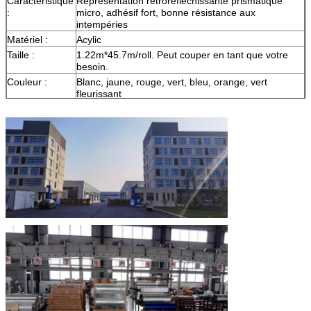
Caractéristique
Représentation rétroréfléchissante prismatique
:
micro, adhésif fort, bonne résistance aux
intempéries
Matériel :
Acylic
Taille :
1.22m*45.7m/roll. Peut couper en tant que votre
besoin.
Couleur :
Blanc, jaune, rouge, vert, bleu, orange, vert
fleurissant
Emballage :
1 petit pain soit emballé dans 1 carton
Échantillon :
le fret de moment d'aperçu gratuit se rassemblent
La livraison
7 jours, selon la quantité d'ordre