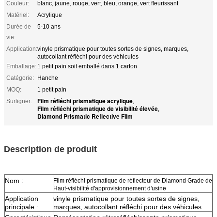
Couleur:
blanc, jaune, rouge, vert, bleu, orange, vert fleurissant
Matériel:
Acrylique
Durée de
5-10 ans
vie:
Application:
vinyle prismatique pour toutes sortes de signes, marques,
autocollant réfléchi pour des véhicules
Emballage:
1 petit pain soit emballé dans 1 carton
Catégorie:
Hanche
MOQ:
1 petit pain
Film réfléchi prismatique acrylique
Surligner:
,
Film réfléchi prismatique de visibilité élevée
,
Diamond Prismatic Reflective Film
Description de produit
Nom :
Film réfléchi prismatique de réflecteur de Diamond Grade de
Haut-visibilité d'approvisionnement d'usine
Application
vinyle prismatique pour toutes sortes de signes,
principale :
marques, autocollant réfléchi pour des véhicules