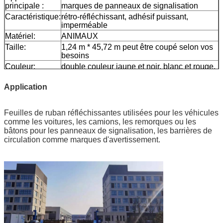
principale :
marques de panneaux de signalisation
Caractéristique:
rétro-réfléchissant, adhésif puissant,
imperméable
Matériel:
ANIMAUX
Taille:
1,24 m * 45,72 m peut être coupé selon vos
besoins
Couleur:
double couleur jaune et noir, blanc et rouge,
blanc et orange, blanc et noir, etc.
Emballage:
boîte en carton
Application
Échantillon:
échantillon gratuit pendant la collecte du fret
Livraison
7 jours, selon la quantité de commande
Feuilles de ruban réfléchissantes utilisées pour les véhicules
comme les voitures, les camions, les remorques ou les
bâtons pour les panneaux de signalisation, les barrières de
circulation comme marques d'avertissement.